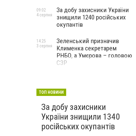
За добу захисники України
09:02
4 серпня
знищили 1240 російських
окупантів
Зеленський призначив
14:25
3 серпня
Клименка секретарем
РНБО, а Умєрова – головою
СЗР
ТОП НОВИНИ
За добу захисники
України знищили 1340
російських окупантів