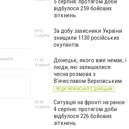
5 серпня: протягом доби
відбулося 259 бойових
зіткнень
За добу захисники України
09:02
5 серпня
знищили 1130 російських
окупантів
 оцінити
Донецьк, якого вже немає, і
11:30
4 серпня
люди, які залишилися:
чесна розмова з
В’ячеславом Верховським
ЛЮДИ УКРАЇНСЬКОГО ДОНЕЦЬКА
Ситуація на фронті на ранок
09:44
4 серпня
4 серпня: протягом доби
відбулося 226 бойових
зіткнень