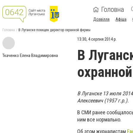
Головна
Дозвілля
Афіша
Головна
В Луганске похищен директор охранной фирмы
13:30, 4 серпня 2014 р.
В Луганс
Ткаченко Елена Владимировна
охранно
В Луганске 13 июля 201
Алексеевич (1957 г.р.).
В СМИ ранее сообщалось 
ним все нормально.
Об этом журналистам
Fa