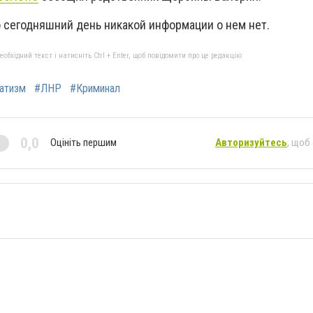
 сегодняшний день никакой информации о нем нет.
бхідний текст і натисніть Ctrl + Enter, щоб повідомити про це редакцію
атизм
#ЛНР
#Криминал
0,0
Оцініть першим
Авторизуйтесь
, щоб