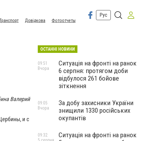
Рус
Транспорт
Довідкова
Фотоотчеты
ОСТАННІ НОВИНИ
Ситуація на фронті на ранок
09:51
Вчора
6 серпня: протягом доби
відбулося 261 бойове
зіткнення
бина Валерий
За добу захисники України
09:05
Вчора
знищили 1330 російських
окупантів
Щербины, и с
Ситуація на фронті на ранок
09:32
5 серпня