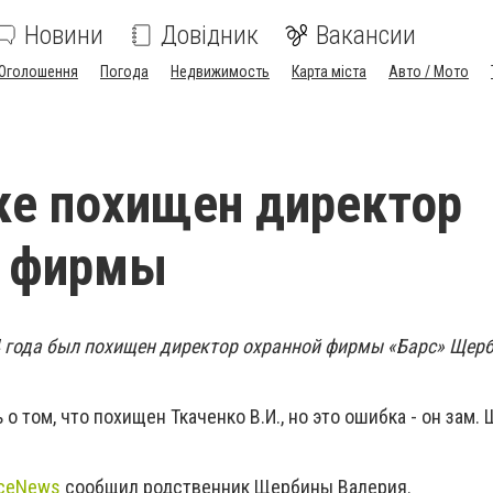
Новини
Довідник
Вакансии
Оголошення
Погода
Недвижимость
Карта міста
Авто / Мото
ке похищен директор
й фирмы
4 года был похищен директор охранной фирмы «Барс» Щер
о том, что похищен Ткаченко В.И., но это ошибка - он зам. 
ceNews
сообщил родственник Щербины Валерия.