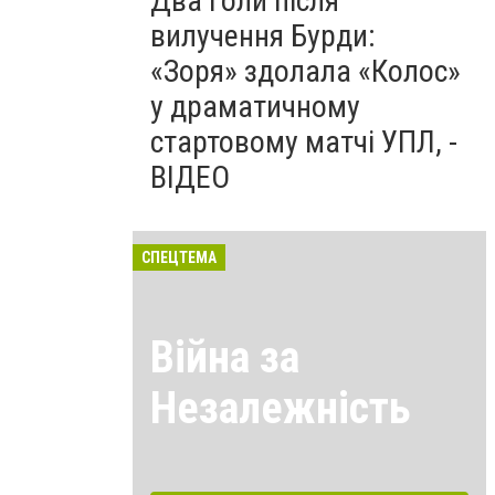
Два голи після
вилучення Бурди:
«Зоря» здолала «Колос»
у драматичному
стартовому матчі УПЛ, -
ВІДЕО
СПЕЦТЕМА
Війна за
Незалежність