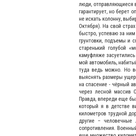
люди, отправляющиеся в
гарантирует, но берет 
не искать колонну, выби
Октября). На свой страх
быстро, успеваю за ним
грунтовки, подъемы и с
старенький голубой «м
камуфляже засуетились 
мой автомобиль, набитый
туда ведь можно. Но в
выяснять размеры ущерб
на спасение - чёрный а
через лесной массив С
Правда, впереди еще бы
который я в детстве в
километров трудной дор
другие – человечные 
сопротивления. Военный
еще множество километ