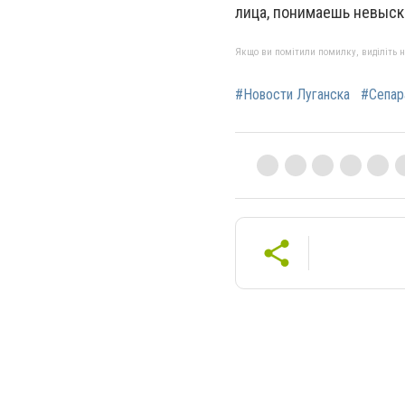
лица, понимаешь невыска
Якщо ви помітили помилку, виділіть нео
#Новости Луганска
#Сепар