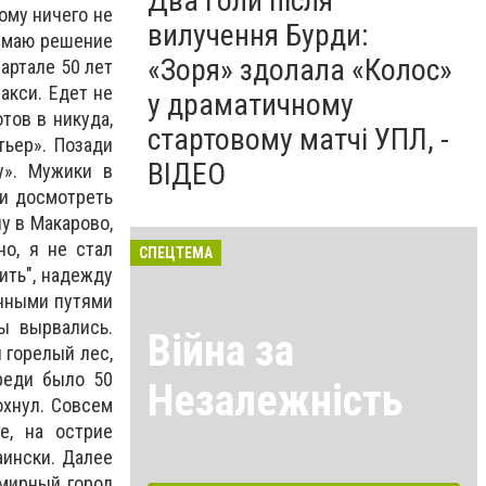
Два голи після
ому ничего не
вилучення Бурди:
нимаю решение
«Зоря» здолала «Колос»
артале 50 лет
акси. Едет не
у драматичному
тов в никуда,
стартовому матчі УПЛ, -
тьер». Позади
ВІДЕО
у». Мужики в
ли досмотреть
чу в Макарово,
но, я не стал
СПЕЦТЕМА
ить", надежду
енными путями
ы вырвались.
Війна за
 горелый лес,
реди было 50
Незалежність
охнул. Совсем
е, на острие
аински. Далее
 мирный город