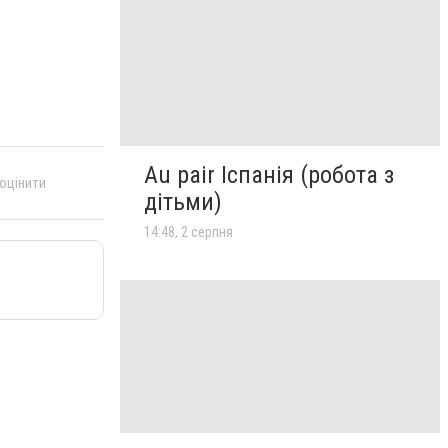
Au pair Іспанія (робота з
 оцінити
дітьми)
14:48, 2 серпня