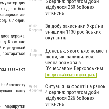
5 серпня: протягом доби
кумулятор для
відбулося 259 бойових
когда-то был
зіткнень
ка ящиков из-
род, в людей.
За добу захисники України
.
09:02
5 серпня
знищили 1130 російських
 вдвое дороже,
окупантів
зад. Короткие
ой и дедушкой
Донецьк, якого вже немає, і
11:30
, постараться
4 серпня
люди, які залишилися:
чесна розмова з
В’ячеславом Верховським
отом заезжают
ЛЮДИ УКРАЇНСЬКОГО ДОНЕЦЬКА
 На блокпосту
Ситуація на фронті на ранок
09:44
пускают нашу
4 серпня
4 серпня: протягом доби
відбулося 226 бойових
зіткнень
н. Маршрутки