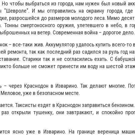
. Но чтобы выбраться из города, нам нужен был новый ак
 "Шевроле". И мы отправились на окраину города, где 
дке, разросшейся до размеров молодого леса. Мимо десят
. Тонны смертоносного оружия, улетевшего в небо, в го
выброшенных на ветер. Современная война – дорогое дело
ынок – все-таки жив. Аккумулятор удалось купить всего-то
ей ремонта, так как последний раз садился за руль год на
ставание. Старики так и не согласились ехать. С бабушк
 никто больше не сможет принести им воду на шестой этаж
ь – через Краснодон в Изварино. Так делают многие. П
 Меловое, уже в безопасном месте.
ается. Таксисты ездят в Краснодон заправиться бензином.
раз открыли тушенку, они завтракают, и спокойно про
вится ясно уже в Изварино. На границе вереница маши