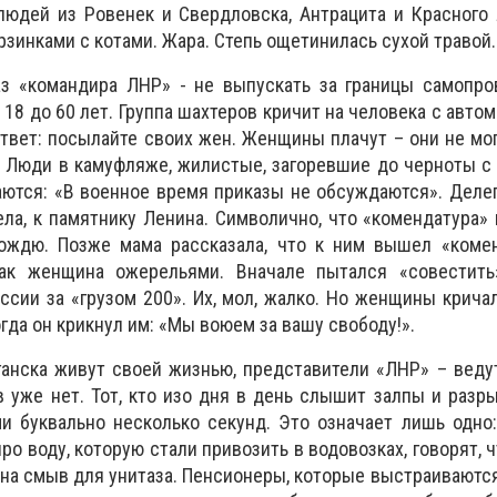
людей из Ровенек и Свердловска, Антрацита и Красного
рзинками с котами. Жара. Степь ощетинилась сухой травой.
аз «командира ЛНР» - не выпускать за границы самопро
18 до 60 лет. Группа шахтеров кричит на человека с автом
Ответ: посылайте своих жен. Женщины плачут – они не мог
 Люди в камуфляже, жилистые, загоревшие до черноты с
ются: «В военное время приказы не обсуждаются». Деле
ела, к памятнику Ленина. Символично, что «комендатура»
ождю. Позже мама рассказала, что к ним вышел «комен
ак женщина ожерельями. Вначале пытался «совестить»
ссии за «грузом 200». Их, мол, жалко. Но женщины кричал
гда он крикнул им: «Мы воюем за вашу свободу!».
анска живут своей жизнью, представители «ЛНР» – веду
 уже нет. Тот, кто изо дня в день слышит залпы и разр
и буквально несколько секунд. Это означает лишь одно
про воду, которую стали привозить в водовозках, говорят, 
 на смыв для унитаза. Пенсионеры, которые выстраиваются