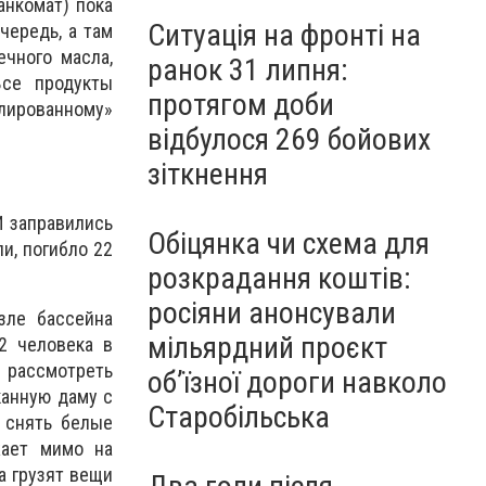
анкомат) пока
Ситуація на фронті на
чередь, а там
ечного масла,
ранок 31 липня:
Все продукты
протягом доби
флированному»
відбулося 269 бойових
зіткнення
И заправились
Обіцянка чи схема для
и, погибло 22
розкрадання коштів:
росіяни анонсували
зле бассейна
мільярдний проєкт
2 человека в
 рассмотреть
об’їзної дороги навколо
канную даму с
Старобільська
 снять белые
жает мимо на
да грузят вещи