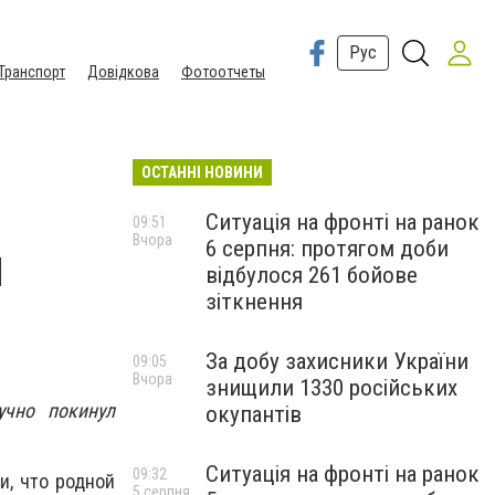
Рус
Транспорт
Довідкова
Фотоотчеты
ОСТАННІ НОВИНИ
Ситуація на фронті на ранок
09:51
Вчора
6 серпня: протягом доби
и
відбулося 261 бойове
зіткнення
За добу захисники України
09:05
Вчора
знищили 1330 російських
учно покинул
окупантів
Ситуація на фронті на ранок
09:32
и, что родной
5 серпня