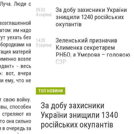
 Луча. Люди с
За добу захисники України
09:02
4 серпня
знищили 1240 російських
возглашенной
окупантів
атом: им надо
ут уехать без
Зеленський призначив
14:25
 бородками на
3 серпня
Клименка секретарем
гация матерей
РНБО, а Умєрова – головою
 именно возле
СЗР
дант» - весь
: вот, вчера
и ему, что не
ТОП НОВИНИ
т свою войну.
За добу захисники
ывы, способен
України знищили 1340
: стреляют из
что она сильно
російських окупантів
 в очередь за