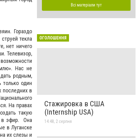
Всі матеріали тут
зяин. Гораздо
ОГОЛОШЕННЯ
 струей текла
е, нет ничего
и. Телевизор,
 возможности
млю». Нас не
едать родным,
ь только один
х последних в
Национального
Стажировка в США
ся. На правах
(Internship USA)
оздать такую
ь в эфир. Она
14:48, 2 серпня
ые в Луганске
на их слезы и