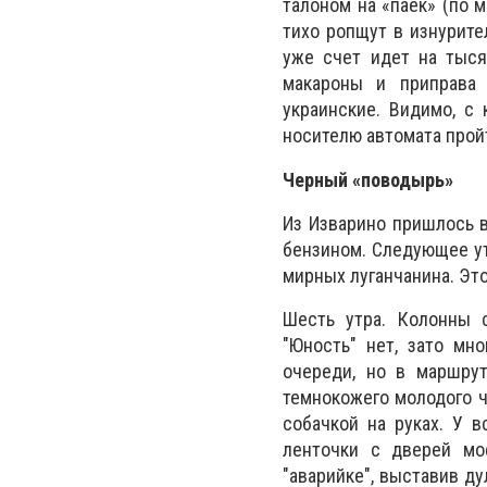
талоном на «паек» (по м
тихо ропщут в изнурите
уже счет идет на тысяч
макароны и приправа 
украинские. Видимо, с 
носителю автомата пройт
Черный «поводырь»
Из Изварино пришлось в
бензином. Следующее ут
мирных луганчанина. Эт
Шесть утра. Колонны 
"Юность" нет, зато мн
очереди, но в маршру
темнокожего молодого ч
собачкой на руках. У 
ленточки с дверей мо
"аварийке", выставив ду