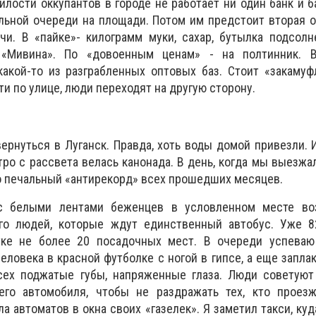
илости оккупантов в городе не работает ни один банк и б
льной очереди на площади. Потом им предстоит вторая о
и. В «пайке»- килограмм муки, сахар, бутылка подсолн
«Мивина». По «довоенным ценам» - на полтинник. 
какой-то из разграбленных оптовых баз. Стоит «закаму
и по улице, люди переходят на другую сторону.
ернуться в Луганск. Правда, хоть воды домой привезли. 
ро с рассвета велась канонада. В день, когда мы выезжал
о печальный «антирекорд» всех прошедших месяцев.
с белыми лентами беженцев в условленном месте во
ого людей, которые ждут единственный автобус. Уже 8
тке не более 20 посадочных мест. В очереди успеваю
еловека в красной футболке с ногой в гипсе, а еще запла
всех поджатые губы, напряженные глаза. Люди советуют
его автомобиля, чтобы не раздражать тех, кто проез
ла автоматов в окна своих «газелек». Я заметил такси, ку