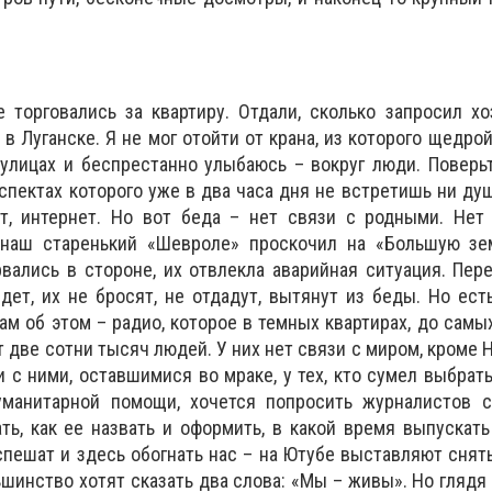
торговались за квартиру. Отдали, сколько запросил хо
в Луганске. Я не мог отойти от крана, из которого щедрой
 улицах и беспрестанно улыбаюсь – вокруг люди. Поверьт
спектах которого уже в два часа дня не встретишь ни душ
ет, интернет. Но вот беда – нет связи с родными. Нет
 наш старенький «Шевроле» проскочил на «Большую зе
вались в стороне, их отвлекла аварийная ситуация. Пер
дет, их не бросят, не отдадут, вытянут из беды. Но ест
ам об этом – радио, которое в темных квартирах, до самы
 две сотни тысяч людей. У них нет связи с миром, кроме 
и с ними, оставшимися во мраке, у тех, кто сумел выбрать
манитарной помощи, хочется попросить журналистов с
ть, как ее назвать и оформить, в какой время выпускат
спешат и здесь обогнать нас – на Ютубе выставляют снят
шинство хотят сказать два слова: «Мы – живы». Но глядя 