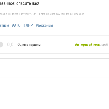
занное: спасите нас!
бхідний текст і натисніть Ctrl + Enter, щоб повідомити про це редакцію
атизм
#АТО
#ЛНР
#Беженцы
0,0
Оцініть першим
Авторизуйтесь
, щоб