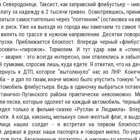
 Северодонецк. Таксист, как заправский флибустьер – ник
оплату за надежду в 2 тысячи гривен. Осмотревшись, при
раться самостоятельно через "полтинник" (остановка на кв
 и риск. Уже на выезде из города мы замечаем то самое т
 вилять по трассе в нужном направлении. Десятки поворо
пуски. Приближается блокпост. Впереди черный «флибус
осквич»-«пирожок». Тормозим. И тут удар нам в «спин
– авария - это всегда интересно, они отвлеклись и забы
 сумками, спросив лишь, куда едете. Я ответил, что на да
ернусь к ДТП, которое "вытолкнуло" нас из ЛНР. Конеч
а – и дал по газам, иначе можно было упустить тонкую "н
втомобиль флибустьера. Ведь в одиночку выбраться пота
танично-Луганского района практически невозможно. М
ли пески, которые одолеет не каждый автомобиль. Черный
идел только в фильме-сказке «Руслан и Людмила». Впе
оги. А когда, наконец, мелькнул сине-желтый флаг, я выд
лица наших солдат - я встретил на первом блокпост
 держал в руках наши паспорта и говорил мягко. По-укр
ров пути, бесконечные досмотры, и наконец-то крупный