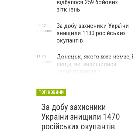
відбулося 259 бойових
зіткнень
За добу захисники України
09:02
5 серпня
знищили 1130 російських
окупантів
Донецьк, якого вже немає, і
11:30
4 серпня
люди, які залишилися:
чесна розмова з
В’ячеславом Верховським
ЛЮДИ УКРАЇНСЬКОГО ДОНЕЦЬКА
ТОП НОВИНИ
За добу захисники
України знищили 1470
російських окупантів