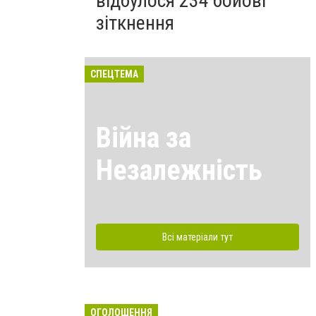
відбулося 234 бойові
зіткнення
СПЕЦТЕМА
Війна за
Незалежність
Всі матеріали тут
ОГОЛОШЕННЯ