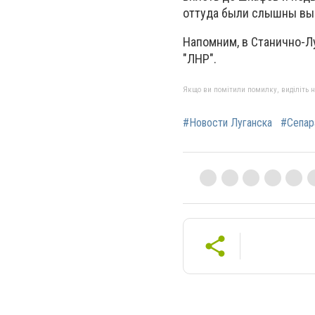
оттуда были слышны вы
Напомним, в Станично-Л
"ЛНР".
Якщо ви помітили помилку, виділіть нео
#Новости Луганска
#Сепар