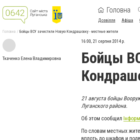
Головна
Дозвілля
Афіша
Головна
Бойцы ВСУ зачистили Новую Кондрашовку - местные жители
16:00, 21 серпня 2014 р.
Бойцы ВС
Ткаченко Елена Владимировна
Кондрашо
21 августа бойцы Воору
Луганского района.
Об этом сообщил
Інформ
По словам местных жите
вплоть до шкафов и под