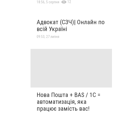
12
18:56, 5 серпня
Адвокат (СЗЧ)| Онлайн по
всій Україні
09:53, 27 липня
Нова Пошта + BAS / 1C =
автоматизація, яка
працює замість вас!