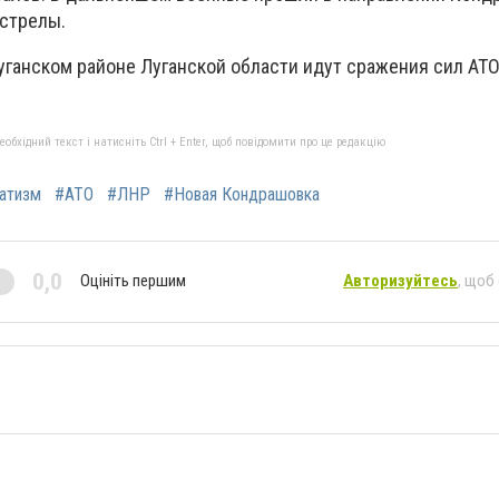
стрелы.
уганском районе Луганской области идут сражения сил АТО
бхідний текст і натисніть Ctrl + Enter, щоб повідомити про це редакцію
атизм
#АТО
#ЛНР
#Новая Кондрашовка
0,0
Оцініть першим
Авторизуйтесь
, щоб