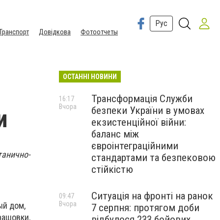
Рус
Транспорт
Довідкова
Фотоотчеты
ОСТАННІ НОВИНИ
Трансформація Служби
16:17
Вчора
безпеки України в умовах
и
екзистенційної війни:
баланс між
євроінтеграційними
танично-
стандартами та безпековою
стійкістю
Ситуація на фронті на ранок
09:47
Вчора
ый дом,
7 серпня: протягом доби
рашовки,
відбулося 233 бойових