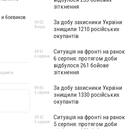
зіткнення
 и боевиков
За добу захисники України
09:02
Вчора
знищили 1210 російських
окупантів
Ситуація на фронті на ранок
09:51
6 серпня
6 серпня: протягом доби
відбулося 261 бойове
зіткнення
 оцінити
За добу захисники України
09:05
6 серпня
знищили 1330 російських
окупантів
Ситуація на фронті на ранок
09:32
5 серпня
5 серпня: протягом доби