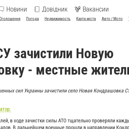
Новини
Довідник
Вакансии
Оголошення
Погода
Недвижимость
Карта міста
Авто / Мото
У зачистили Новую
вку - местные жител
женных сил Украины зачистили село Новая Кондрашовка С
атор.
лей, в ходе зачистки силы АТО тщательно проверяли кажд
валов. В дальнейшем военные прошли в направлении Конд