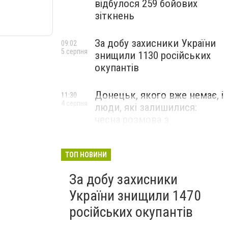
відбулося 259 бойових
зіткнень
За добу захисники України
09:02
5 серпня
знищили 1130 російських
окупантів
Донецьк, якого вже немає, і
11:30
4 серпня
люди, які залишилися:
чесна розмова з
В’ячеславом Верховським
ЛЮДИ УКРАЇНСЬКОГО ДОНЕЦЬКА
ТОП НОВИНИ
За добу захисники
України знищили 1470
російських окупантів