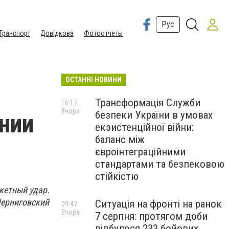
Рус
Транспорт
Довідкова
Фотоотчеты
ОСТАННІ НОВИНИ
Трансформація Служби
16:17
Вчора
безпеки України в умовах
нии
екзистенційної війни:
баланс між
євроінтеграційними
стандартами та безпековою
стійкістю
акетный удар.
Черниговский
Ситуація на фронті на ранок
09:47
Вчора
7 серпня: протягом доби
відбулося 233 бойових