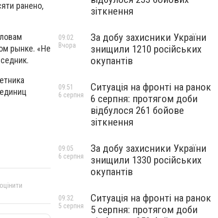
сяти ранено,
зіткнення
За добу захисники України
словам
09:02
Вчора
знищили 1210 російських
ом рынке. «Не
окупантів
еседник.
етника
Ситуація на фронті на ранок
09:51
 единиц
6 серпня
6 серпня: протягом доби
відбулося 261 бойове
зіткнення
За добу захисники України
09:05
6 серпня
знищили 1330 російських
окупантів
 оцінити
Ситуація на фронті на ранок
09:32
5 серпня
5 серпня: протягом доби