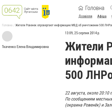
Головна
Дозвілля
Афіша
Головна
Жители Ровенек опровергают информацию МВД об уничтожении 500 ЛНРо
13:09, 25 серпня 2014 р.
Жители Р
Ткаченко Елена Владимировна
информа
500 ЛНР
22 августа, около 20:10
По сообщениям местных 
(окраина Ровенёк) и Зал