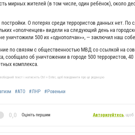
сть мирных жителей (в том числе, один ребёнок), около де
постройки. О потерях среди террористов данных нет. По 
льких «ополченцев» видели на следующий день на городск
уне уничтожили 500 их «однополчан»», — заключил наш соб
ение по связям с общественностью МВД со ссылкой на сов
а, сообщало об уничтожении в городе 500 террористов, 40
етных комплекса.
бхідний текст і натисніть Ctrl + Enter, щоб повідомити про це редакцію
атизм
#АТО
#ЛНР
#Ровеньки
0,0
Оцініть першим
Авторизуйтесь
, щоб