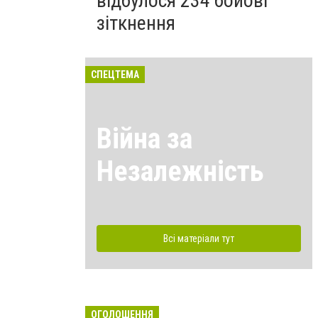
відбулося 234 бойові
зіткнення
СПЕЦТЕМА
Війна за
Незалежність
Всі матеріали тут
ОГОЛОШЕННЯ