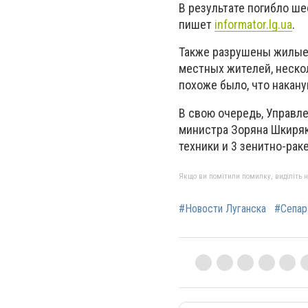
В результате погибло ше
пишет
informator.lg.ua
.
Также разрушены жилые 
местных жителей, неско
похоже было, что накан
В свою очередь, Управл
министра Зоряна Шкиряк
техники и 3 зенитно-рак
Якщо ви помітили помилку, виділіть нео
#Новости Луганска
#Сепар