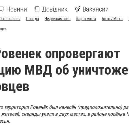
Новини
Довідник
Вакансии
Оголошення
Погода
Недвижимость
Карта міста
Авто / Мото
вцев
овенек опровергают
цию МВД об уничтоже
овцев
 по территории Ровенёк был нанесён (предположительно) р
жителей, снаряды упали в двух местах, в районе посёлка 
есья.