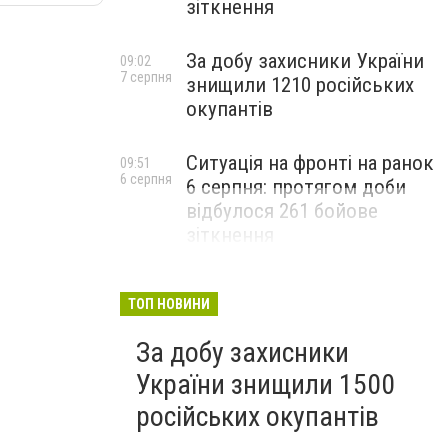
зіткнення
За добу захисники України
09:02
7 серпня
знищили 1210 російських
окупантів
Ситуація на фронті на ранок
09:51
6 серпня
6 серпня: протягом доби
відбулося 261 бойове
зіткнення
ТОП НОВИНИ
За добу захисники
України знищили 1500
російських окупантів