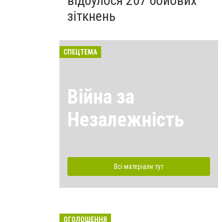
відбулося 207 бойових
зіткнень
СПЕЦТЕМА
Війна за
Незалежність
Всі матеріали тут
ОГОЛОШЕННЯ