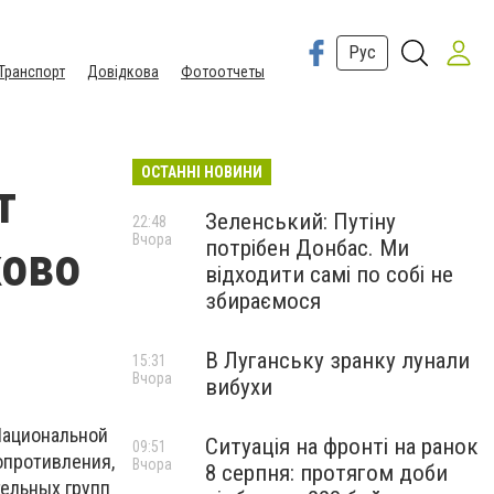
Рус
Транспорт
Довідкова
Фотоотчеты
ОСТАННІ НОВИНИ
т
Зеленський: Путіну
22:48
Вчора
потрібен Донбас. Ми
ково
відходити самі по собі не
збираємося
В Луганську зранку лунали
15:31
Вчора
вибухи
Национальной
Ситуація на фронті на ранок
09:51
опротивления,
Вчора
8 серпня: протягом доби
ельных групп