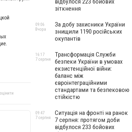
відбулося 223 бойових
зіткнення
цкой
За добу захисники України
09:06
Вчора
знищили 1190 російських
вых
окупантів
ие.
Трансформація Служби
16:17
7 серпня
безпеки України в умовах
екзистенційної війни:
баланс між
євроінтеграційними
стандартами та безпековою
 оцінити
стійкістю
Ситуація на фронті на ранок
09:47
7 серпня
7 серпня: протягом доби
відбулося 233 бойових