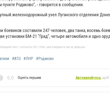
 пункте Родаково", - говорится в сообщении.
рупный железнодорожный узел Луганского отделения Доне
и боевиков составили 247 человек, два танка, восемь бое
е установки БМ-21 "Град", четыре автомобиля и одно оруд
бхідний текст і натисніть Ctrl + Enter, щоб повідомити про це редакцію
атизм
#АТО
#ЛНР
#Родаково
0,0
Оцініть першим
Авторизуйтесь
, щоб