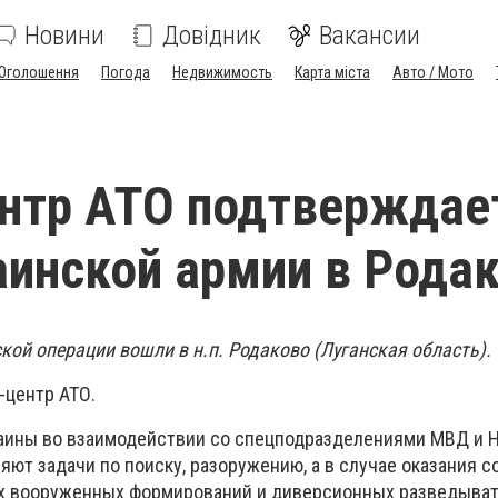
Новини
Довідник
Вакансии
Оголошення
Погода
Недвижимость
Карта міста
Авто / Мото
нтр АТО подтверждае
аинской армии в Рода
кой операции вошли в н.п. Родаково (Луганская область).
-центр АТО.
аины во взаимодействии со спецподразделениями МВД и 
ют задачи по поиску, разоружению, а в случае оказания с
х вооруженных формирований и диверсионных разведыват