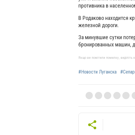
противника в населенном
В Родаково находится к
железной дороги.
За минувшие сутки потер
бронированных машин, дв
Якщо ви помітили помилку, виділіть нео
#Новости Луганска
#Сепар