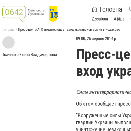
Головна
Дозвілля
Афіша
Головна
Пресс-центр АТО подтверждает вход украинской армии в Родаково
09:00, 26 серпня 2014 р.
Пресс-це
Ткаченко Елена Владимировна
вход укр
Силы антитеррористичес
Об этом сообщает пресс
"Вооруженные силы Укр
гвардии Украины выполня
уничтожение незаконны