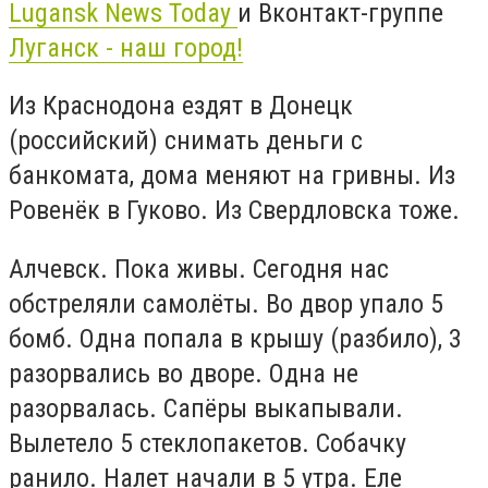
Lugansk News Today
и Вконтакт-группе
Луганск - наш город!
Из
Краснодон
а ездят в Донецк
(российский) снимать деньги с
банкомата, дома меняют на гривны. Из
Ровенёк в
Гуково
. Из
Свердловск
а тоже.
Алчевск. Пока живы. Сегодня нас
обстреляли самолёты. Во двор упало 5
бомб. Одна попала в крышу (разбило), 3
разорвались во дворе. Одна не
разорвалась. Сапёры выкапывали.
Вылетело 5 стеклопакетов. Собачку
ранило. Налет начали в 5 утра. Еле