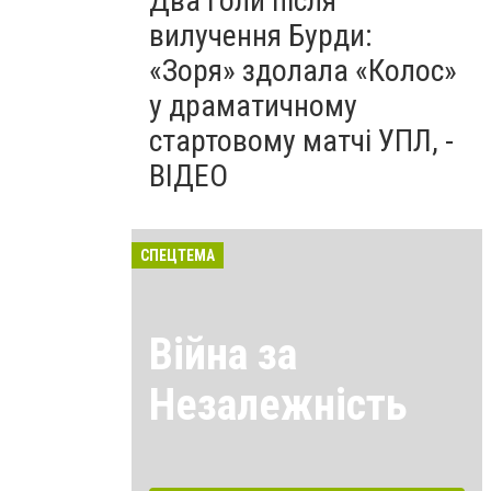
Два голи після
вилучення Бурди:
«Зоря» здолала «Колос»
у драматичному
стартовому матчі УПЛ, -
ВІДЕО
СПЕЦТЕМА
Війна за
Незалежність