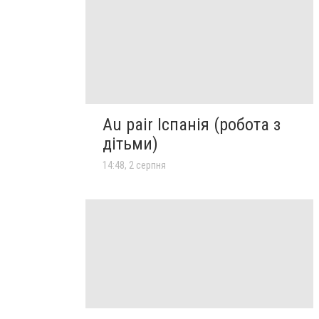
Au pair Іспанія (робота з
дітьми)
14:48, 2 серпня