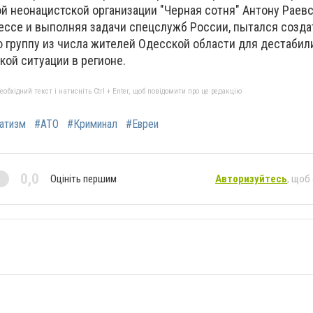
й неонацистской организации "Черная сотня" Антону Раев
дессе и выполняя задачи спецслужб России, пытался созда
группу из числа жителей Одесской области для дестабил
ой ситуации в регионе.
бхідний текст і натисніть Ctrl + Enter, щоб повідомити про це редакцію
атизм
#АТО
#Криминал
#Евреи
0,0
Оцініть першим
Авторизуйтесь
, щоб