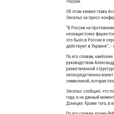
России.
Об этом заявил глава А
Зисельс на пресс-конфе
"В России на протяжени
неонацистских фашистски
это было в России в сер
действуют в Украине'', -
По его словам, наиболее
руководством Александра
разветвленной структуро
непосредственно воюет 
символикой, которая по
Зисельс сообщил, что по
года, и на данный момен
Донецке. Кроме того, в
По его словам, кроме РН