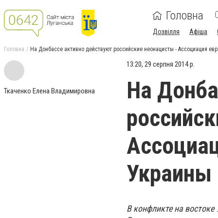
Головна
Дозвілля
Афіша
Головна
На Донбассе активно действуют российские неонацисты - Ассоциация ев
13:20, 29 серпня 2014 р.
На Донба
Ткаченко Елена Владимировна
российск
Ассоциац
Украины
В конфликте на востоке