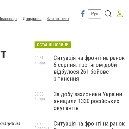
Рус
Транспорт
Довідкова
Фотоотчеты
ОСТАННІ НОВИНИ
ют
Ситуація на фронті на ранок
09:51
Вчора
6 серпня: протягом доби
відбулося 261 бойове
зіткнення
За добу захисники України
09:05
Вчора
знищили 1330 російських
окупантів
Ситуація на фронті на ранок
изации из
09:32
5 серпня