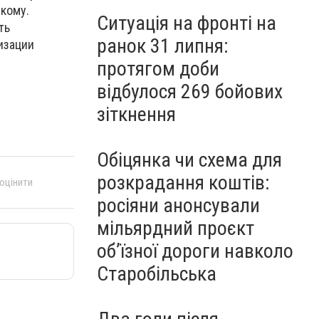
скому.
Ситуація на фронті на
ть
ранок 31 липня:
изации
протягом доби
відбулося 269 бойових
зіткнення
Обіцянка чи схема для
розкрадання коштів:
 оцінити
росіяни анонсували
мільярдний проєкт
об’їзної дороги навколо
Старобільська