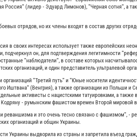
ая Россия'' (лидер - Эдуард Лимонов), ''Черная сотня'', а та
 боевых отрядов, но их члены входят в состав других отрядо
сия в своих интересах использует также европейских нео
ти, подчеркнул он, для подтверждения легитимности ''рефер
транные ''наблюдатели'', в составе которых насчитывалос
ских организаций, и один представитель ультралевой орга
 организаций ''Третий путь'' и ''Юные носители идентичнос
ого Иштвана'' (Венгрия), а также организации из Польши и С
дельные активисты с нацистскими татуировками, а также в
 Кодряну - румынским фашистом времен Второй мировой 
и реваншизма и это очень тесно связано с фашизмом'', - 
ских организаций и общин Украины.
сти Украины выдворила из страны и запретила въезд граж