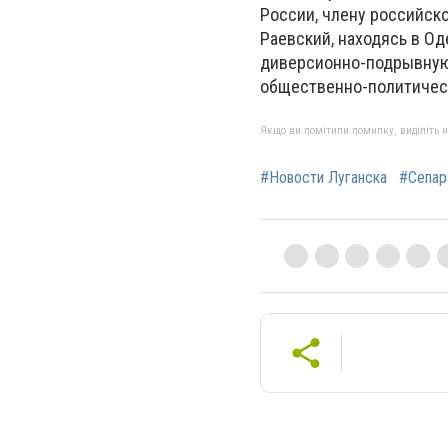
России, члену российско
Раевский, находясь в О
диверсионно-подрывную 
общественно-политическ
Якщо ви помітили помилку, виділіть нео
#Новости Луганска
#Сепар