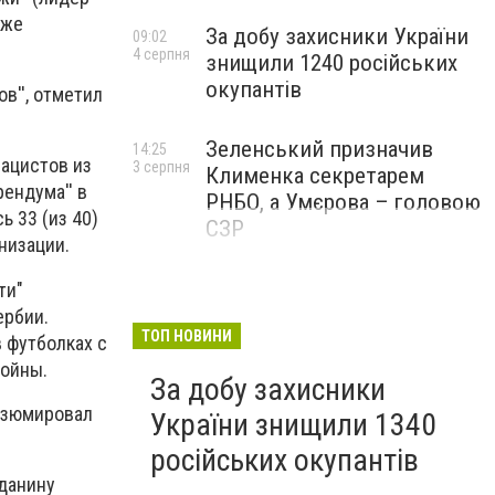
кже
За добу захисники України
09:02
4 серпня
знищили 1240 російських
окупантів
в'', отметил
Зеленський призначив
14:25
нацистов из
3 серпня
Клименка секретарем
ендума'' в
РНБО, а Умєрова – головою
ь 33 (из 40)
СЗР
низации.
ти"
ербии.
ТОП НОВИНИ
 футболках с
войны.
За добу захисники
резюмировал
України знищили 1340
російських окупантів
данину