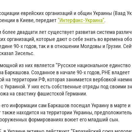
ссоциации еврейских организаций и общин Украины (Ваад У
ренции в Киеве, передает
"Интерфакс-Украина"
.
и более двадцати лет существует развитая система разли
х организаций, которые дают о себе знать во времена обо
едине 90-х годов, так и в отношении Молдовы и Грузии. Сей
 сказал Зисельс.
 мощной из них является ''Русское национальное единство (
 Баркашова. Созданное в начале 90-х годов, РНЕ владеет
й на территории РФ, которая занимается вербовкой наемни
с Украиной. У них есть собственные отряды под своими з
хожа на свастику фашистской Германии.
 его информации сам Баркашов посещал Украину в марте и 
т также находится на территории Украины, предположитель
 вооруженных формированиях воюет его младший сын.
Е, в Украине активно действуют ''Евразийский союз молодеж