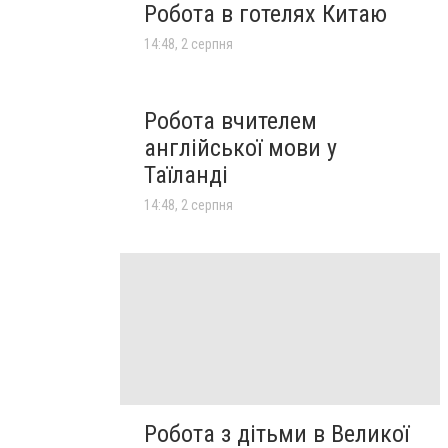
Робота в готелях Китаю
14:48, 2 серпня
Робота вчителем
англійської мови у
Таїланді
14:48, 2 серпня
Робота з дітьми в Великої