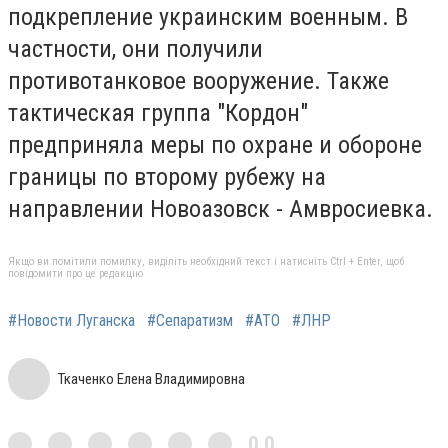
подкрепление украинским военным. В
частности, они получили
противотанковое вооружение. Также
тактическая группа "Кордон"
предприняла меры по охране и обороне
границы по второму рубежу на
направлении Новоазовск - Амвросиевка.
Якщо ви помітили помилку, виділіть необхідний текст і натисніть Ctrl + Enter, щоб
повідомити про це редакцію
#Новости Луганска
#Сепаратизм
#АТО
#ЛНР
Ткаченко Елена Владимировна
0,0