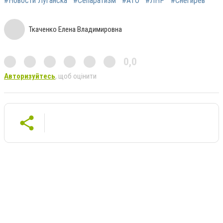
#Новости Луганска
#Сепаратизм
#АТО
#ЛНР
#Снегирев
Ткаченко Елена Владимировна
0,0
Авторизуйтесь
, щоб оцінити