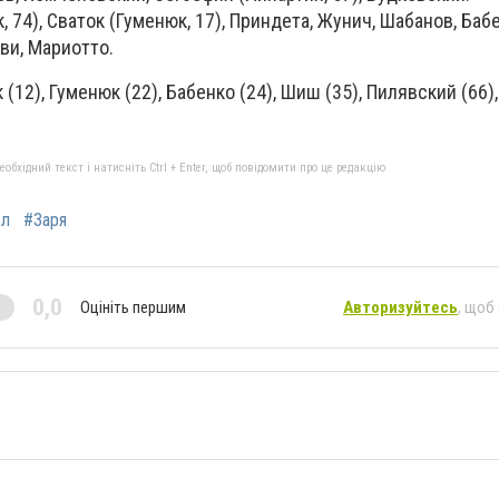
 74), Сваток (Гуменюк, 17), Приндета, Жунич, Шабанов, Баб
ви, Мариотто.
12), Гуменюк (22), Бабенко (24), Шиш (35), Пилявский (66)
бхідний текст і натисніть Ctrl + Enter, щоб повідомити про це редакцію
ол
#Заря
0,0
Оцініть першим
Авторизуйтесь
, щоб