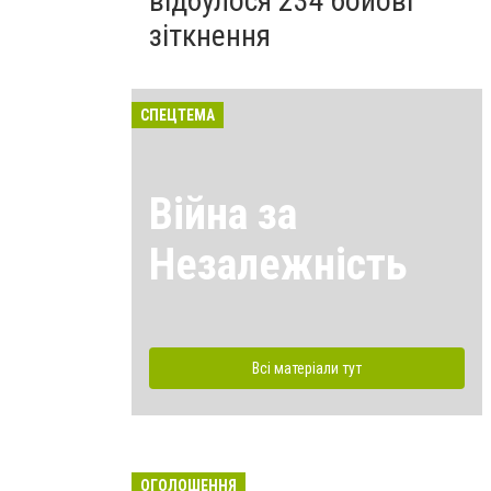
відбулося 234 бойові
зіткнення
СПЕЦТЕМА
Війна за
Незалежність
Всі матеріали тут
ОГОЛОШЕННЯ