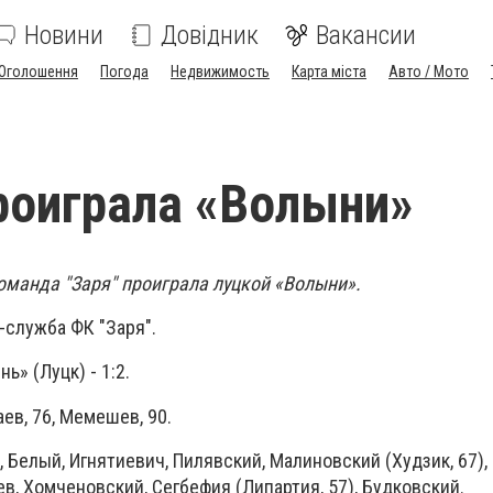
Новини
Довідник
Вакансии
Оголошення
Погода
Недвижимость
Карта міста
Авто / Мото
роиграла «Волыни»
оманда "Заря" проиграла луцкой «Волыни».
-служба ФК "Заря".
ь» (Луцк) - 1:2.
аев, 76, Мемешев, 90.
, Белый, Игнятиевич, Пилявский, Малиновский (Худзик, 67),
ев, Хомченовский, Сегбефия (Липартия, 57), Будковский.