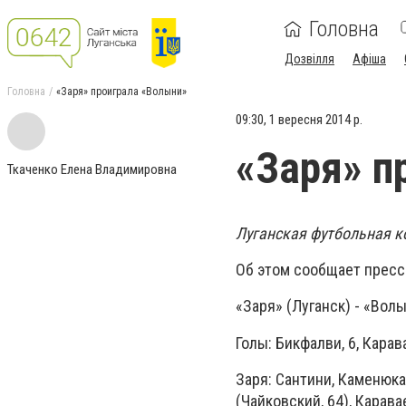
Головна
Дозвілля
Афіша
Головна
«Заря» проиграла «Волыни»
09:30, 1 вересня 2014 р.
«Заря» п
Ткаченко Елена Владимировна
Луганская футбольная к
Об этом сообщает пресс
«Заря» (Луганск) - «Волын
Голы: Бикфалви, 6, Карав
Заря: Сантини, Каменюка
(Чайковский, 64), Карава