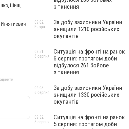
енко, Шиш,
зіткнення
За добу захисники України
09:02
, Игнятиевич
Вчора
знищили 1210 російських
окупантів
Ситуація на фронті на ранок
09:51
6 серпня
6 серпня: протягом доби
відбулося 261 бойове
зіткнення
 оцінити
За добу захисники України
09:05
6 серпня
знищили 1330 російських
окупантів
Ситуація на фронті на ранок
09:32
5 серпня
5 серпня: протягом доби