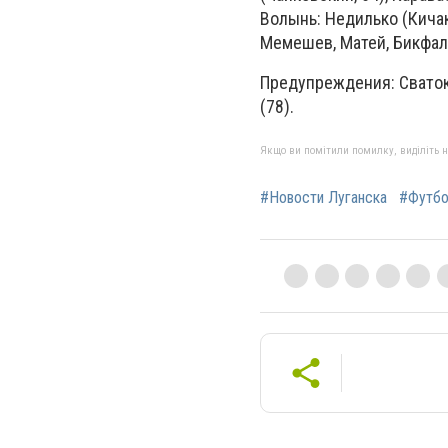
Волынь: Недилько (Кичак,
Мемешев, Матей, Бикфал
Предупреждения: Сваток (
(78).
Якщо ви помітили помилку, виділіть нео
#Новости Луганска
#Футб