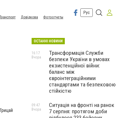
Рус
Транспорт
Довідкова
Фотоотчеты
ОСТАННІ НОВИНИ
Трансформація Служби
16:17
Вчора
безпеки України в умовах
екзистенційної війни:
баланс між
євроінтеграційними
стандартами та безпековою
стійкістю
Ситуація на фронті на ранок
09:47
Вчора
 Грицай
7 серпня: протягом доби
відбулося 233 бойових