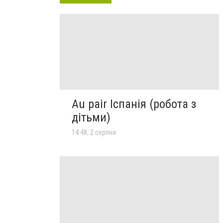
Au pair Іспанія (робота з
дітьми)
14:48, 2 серпня