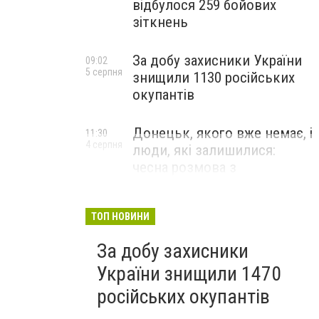
відбулося 259 бойових
зіткнень
За добу захисники України
09:02
5 серпня
знищили 1130 російських
окупантів
Донецьк, якого вже немає, і
11:30
4 серпня
люди, які залишилися:
чесна розмова з
В’ячеславом Верховським
ЛЮДИ УКРАЇНСЬКОГО ДОНЕЦЬКА
ТОП НОВИНИ
За добу захисники
України знищили 1470
російських окупантів