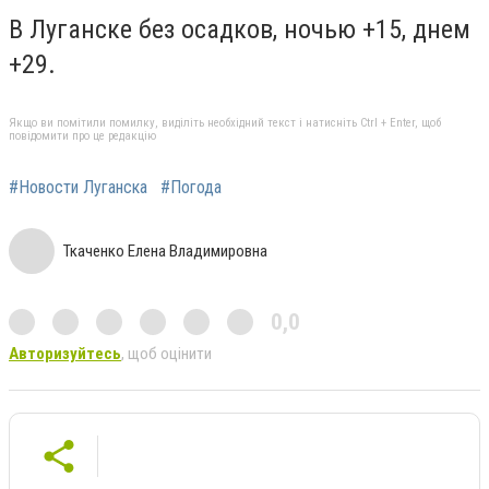
В Луганске без осадков, ночью +15, днем
+29.
Якщо ви помітили помилку, виділіть необхідний текст і натисніть Ctrl + Enter, щоб
повідомити про це редакцію
#Новости Луганска
#Погода
Ткаченко Елена Владимировна
0,0
Авторизуйтесь
, щоб оцінити