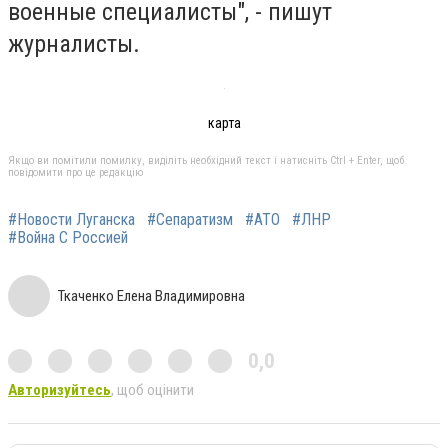
военные специалисты", - пишут
журналисты.
карта
Якщо ви помітили помилку, виділіть необхідний текст і натисніть Ctrl + Enter, щоб
повідомити про це редакцію
#Новости Луганска
#Сепаратизм
#АТО
#ЛНР
#Война С Россией
Ткаченко Елена Владимировна
0,0
Авторизуйтесь
, щоб оцінити