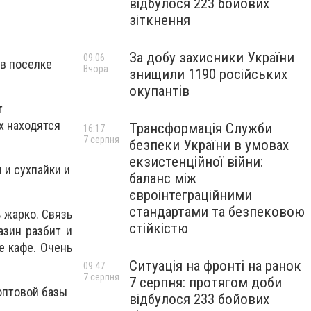
відбулося 223 бойових
зіткнення
За добу захисники України
09:06
 в поселке
Вчора
знищили 1190 російських
окупантів
т
х находятся
Трансформація Служби
16:17
7 серпня
безпеки України в умовах
екзистенційної війни:
 и сухпайки и
баланс між
євроінтеграційними
стандартами та безпековою
ь жарко. Связь
стійкістю
азин разбит и
е кафе. Очень
Ситуація на фронті на ранок
09:47
7 серпня
7 серпня: протягом доби
оптовой базы
відбулося 233 бойових