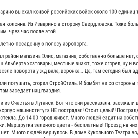
варино выехал конвой российских войск около 100 единиц 
ая колонна. Из Изварино в сторону Свердловска. Тоже бол
им. чрез час после этой.
летно-посадочную полосу аэропорта.
л район магазина Элис, магазина, собственно больше нет, 
н Альберта хозтовары, местные знают, тоже сгорел, ну и 
озле поворота у жд вала, воронка... Да, там сегодня был ад.
ели потушить, сгорел СтройСтиль. И бомбят не со стороны г
 там заседает нац.гвардия.
 из Счастья в Луганск. Вот что они рассказали: заезжали в
 корпус машинститута НЕ пострадал! Стоит целый! Пострад
стекла. До 14:00 город живет. Много людей ездит на собс
и. Маршрутки зеленого цвета - бесплатные! Проезд на них
нет. Много людей вернулось. В доме Кукольного Театра во