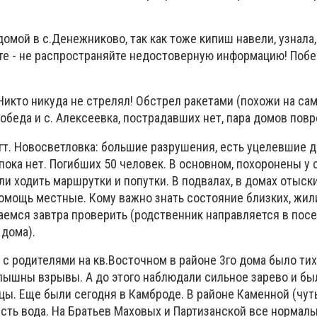
домой в с.Денежниково, так как тоже кипиш навели, узнала, 
ете - не распространяйте недостоверную информацию! Поб
Никто никуда не стрелял! Обстрел ракетами (похожи на са
обеда и с. Алексеевка, пострадавших нет, пара домов пов
т. Новосветловка: большие разрушения, есть уцелевшие д
, пока нет. Погибших 50 человек. В основном, похоронены у 
ли ходить маршрутки и попутки. В подвалах, в домах отыск
омощь местные. Кому важно знать состояние близких, жил
аемся завтра проверить (родственник направляется в посе
 дома).
 с родителями на кв.Восточном в районе 3го дома было тих
лышны взрывы. А до этого наблюдали сильное зарево и б
цы. Еще были сегодня в Камброде. В районе Каменной (чу
сть вода. На Братьев Маховых и Партизанской все нормаль