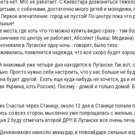
вета нет. Мтс не работает. С Киевстара дозвониться тяжел
етьми, с собачками, достаточно много детей и молодежи,
Первое впечатление: город не пустой! По центру пока что
льные!
е места, где хоть что-то можно купить видно сразу - там б
зинчики по центру не работают, Абсолют (бывш. Медиана)
ночевали в Луганске одну ночь - говорят, было тихо.
живились, появляется надежда, что все скоро будет хоро
й знакомый уже четыре дня находится в Луганске.Так вот, 
льно. Просто нужно себя настроить, что у нас больше не бу
она будет другой. Ехать еще куда-нибудь не хочется, да и н
ая Украина, хоть Россия). Посему - домой и только домой. Б
 из Счастья через Станицу, около 12 дня в Станице попали 
ись со всех сторон, мысленно уже попрощалась с жизнью, 
ня 2 буду отмечать второй ДР!!! В Луганске все очень печал
с. Денежниково нанесён авиаудар, в Новоайдаре сильные в