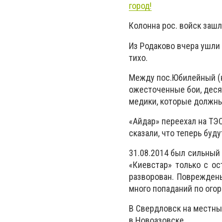
город!
Колонна рос. войск зашла
Из Родаково вчера ушли 
тихо.
Между пос.Юбилейный (на
ожесточенные бои, деся
медики, которые должны
«Айдар» переехал на ТЭ
сказали, что теперь буду
31.08.2014 был сильный 
«Киевстар» только с ос
разворован. Повреждены
много попаданий по огор
В Свердловск на местны
в Новоазовске.