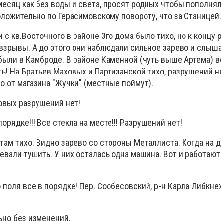
 месяц как без воды и света, просят родных чтобы пополня
оложительно по Герасимовскому повороту, что за Станицей.
 с кв.Восточного в районе 3го дома было тихо, но к концу 
зрывы. А до этого они наблюдали сильное зарево и слыш
были в Камброде. В районе Каменной (чуть выше Артема) в
ь! На Братьев Маховых и Партизанской тихо, разрушений н
о от магазина "Жучки" (местные поймут).
овых разрушений нет!
порядке!!! Все стекла на месте!!! Разрушений нет!
 там тихо. Видно зарево со стороны Металлиста. Когда на д
евали тушить. У них осталась одна машина. Вот и работают
поля все в порядке! Пер. Сообесовский, р-н Карла Либкне
льно без изменений.