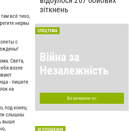
відбулося 207 бойових
зіткнень
там всё тихо,
ерегите нервы
СПЕЦТЕМА
молеты с
реждены!
Війна за
ома. Света,
Незалежність
себя возле
ивают
ища - пишите
лок на
Всі матеріали тут
о, под конец
ыли слышны
ть выше
но,
ОГОЛОШЕННЯ