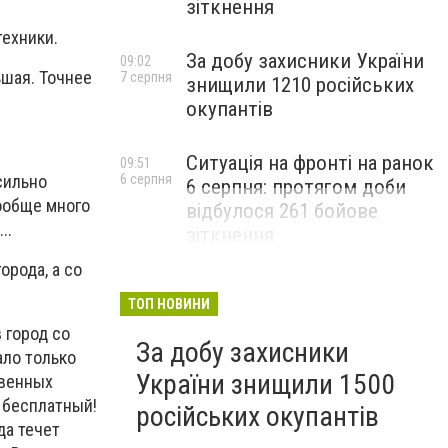
зіткнення
техники.
За добу захисники України
09:02
ьшая. Точнее
7 серпня
знищили 1210 російських
окупантів
Ситуація на фронті на ранок
09:51
6 серпня
сильно
6 серпня: протягом доби
вообще много
відбулося 261 бойове
..
зіткнення
орода, а со
ТОП НОВИНИ
 город со
За добу захисники
ало только
України знищили 1500
твенных
 бесплатный!
російських окупантів
да течет