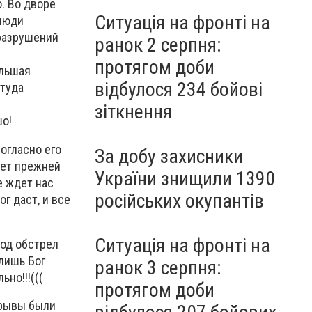
о. Во дворе
Ситуація на фронті на
 люди
 разрушений
ранок 2 серпня:
протягом доби
ольшая
відбулося 234 бойові
 туда
зіткнення
шо!
согласно его
За добу захисники
дет прежней
України знищили 1390
е ждет нас
російських окупантів
ог даст, и все
Ситуація на фронті на
под обстрел
лишь Бог
ранок 3 серпня:
ьно!!!(((
протягом доби
зрывы были