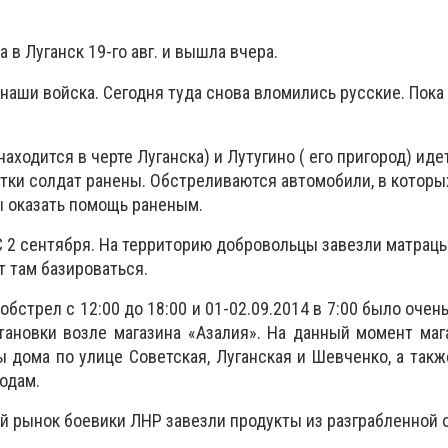
 в Луганск 19-го авг. и вышла вчера.
наши войска. Сегодня туда снова вломились русские. Пока
ходится в черте Луганска) и Лутугино ( его пригород) иде
тки солдат ранены. Обстреливаются автомобили, в которы
 оказать помощь раненым.
С 2 сентября. На территорию добровольцы завезли матрацы
т там базироваться.
обстрел с 12:00 до 18:00 и 01-02.09.2014 в 7:00 было очен
тановки возле магазина «Азалия». На данный момент маг
 дома по улице Советская, Луганская и Шевченко, а такж
одам.
й рынок боевики ЛНР завезли продукты из разграбленной 