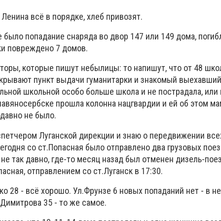
Ленина всё в порядке, хлеб привозят.
е было попадание снаряда во двор 147 или 149 дома, погиб
и повреждено 7 домов.
торы, которые пишут небылицы: то напишут, что от 48 шко
открывают пункт выдачи гуманитарки и знакомый выехавший
льной школьной особо больше школа и не пострадала, или 
лавяносербске прошла колонна нацгвардии и ей об этом мам
одавно не было.
петчером Луганской дирекции и знаю о передвижении всех
годня со ст.Попасная было отправлено два грузовых поезд
 не так давно, где-то месяц назад был отменен дизель-пое
сная, отправлением со ст.Луганск в 17:30.
ко 28 - всё хорошо. Ул.Фрунзе 6 новых попаданий нет - в н
.Димитрова 35 - то же самое.