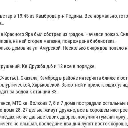
стар в 19.45 из Камброда р-н Родины. Все нормально, гото
..
оне Красного Яра был обстрел из градов. Начался пожар. Си
ова, на ней сгорел магазин, повреждена библиотека.
ько домов на ул. Амурской. Несколько снарядов попало на
зрушений. Кв.Дружба д.6 и 12 все в порядке.
Счастье). Сказала, Камброд в районе интерната ближе к ост
аллургической, Харьковской, Высотной и прилегающих улиц
дят за водой к станции 83.
ганск, МТС кв. Волкова 7, 8 и 7 дома пострадали остальные 
е дома 28, 27 целые, живут дружно, все в хорошем настрое
педах, но не дальше своих дворов, получили гуманитарку, 
ничего не слышал, последние два дня лупят восток хорошо,