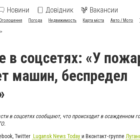
Новини
Довідник
Вакансии
Оголошення
Погода
Недвижимость
Карта міста
Авто / Мото
я»
е в соцсетях: «У пож
ет машин, беспредел
»
сти в соцсетях сообщают, что происходит в осажденном г
ТО.
ebook, Twitter
Lugansk News Today
и Вконтакт-группе
Луган