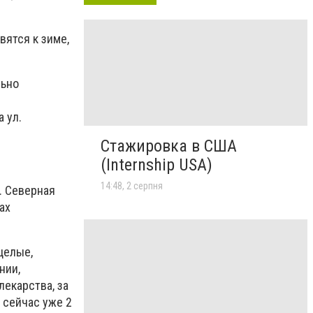
вятся к зиме,
льно
 ул.
Стажировка в США
(Internship USA)
14:48, 2 серпня
. Северная
ах
целые,
нии,
лекарства, за
 сейчас уже 2