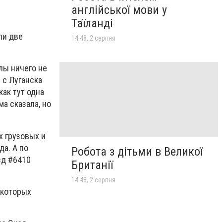
англійської мови у
Таїланді
ли две
14:48, 2 серпня
лы ничего не
 с Луганска
как тут одна
а сказала, но
 грузовых и
а. А по
Робота з дітьми в Великої
зд #6410
Британії
14:48, 2 серпня
екоторых