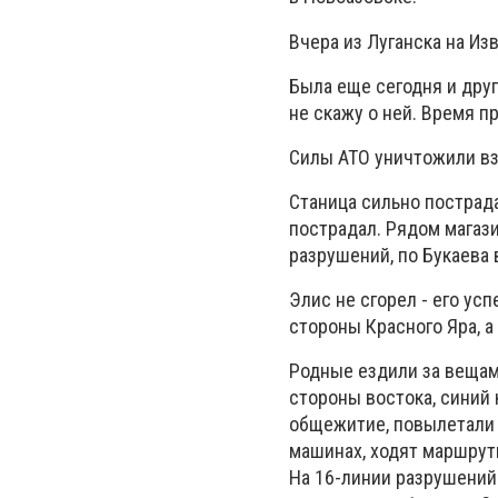
Вчера из Луганска на Из
Была еще сегодня и друг
не скажу о ней. Время пр
Силы
АТО
уничтожили вз
Станица сильно пострада
пострадал. Рядом магази
разрушений, по Букаева в
Элис не сгорел - его усп
стороны Красного Яра, а
Родные ездили за вещами
стороны востока, синий
общежитие, повылетали 
машинах, ходят маршрутк
На 16-линии разрушений 