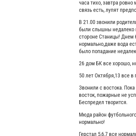
часа тихо, завтра ровно
связь есть, лупят предп
В 21.00 звонили родители
были слышны недалеко в
стороне Станицы! Днем 
нормально,даже вода ест
было попадание недалек
26 дом БК все хорошо, н
50 лет Октября,13 все в 
Звонили с востока. Пока
восток, пожарные не усп
Беспредел творится.
Мюда район футбольного 
нормально!
Герстал 5,6,7 все норма