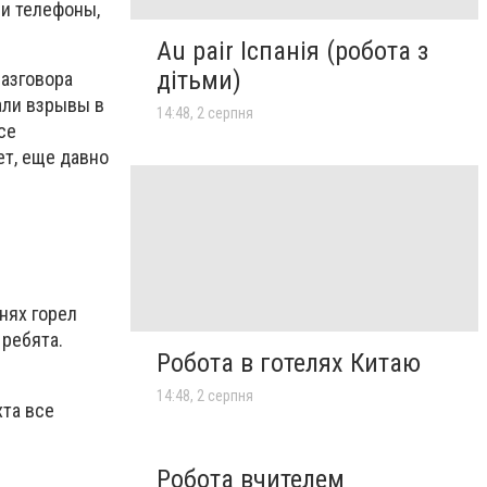
ли телефоны,
Au pair Іспанія (робота з
дітьми)
разговора
али взрывы в
14:48, 2 серпня
се
ет, еще давно
нях горел
 ребята.
Робота в готелях Китаю
14:48, 2 серпня
хта все
Робота вчителем