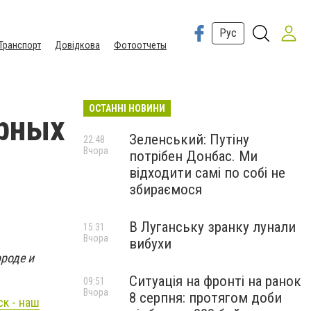
Рус
Транспорт
Довідкова
Фотоотчеты
ОСТАННІ НОВИНИ
арных
Зеленський: Путіну
22:48
Вчора
потрібен Донбас. Ми
відходити самі по собі не
збираємося
В Луганську зранку лунали
15:31
Вчора
вибухи
ороде и
Ситуація на фронті на ранок
09:51
Вчора
8 серпня: протягом доби
ск - наш