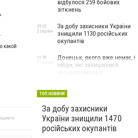
відбулося 259 бойових
зіткнень
ь
За добу захисники України
09:02
5 серпня
знищили 1130 російських
.
окупантів
о какой
Донецьк, якого вже немає, і
11:30
4 серпня
люди, які залишилися:
чесна розмова з
В’ячеславом Верховським
ЛЮДИ УКРАЇНСЬКОГО ДОНЕЦЬКА
ТОП НОВИНИ
За добу захисники
України знищили 1470
 оцінити
російських окупантів