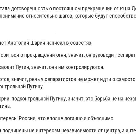
стала договоренность о постоянном прекращении огня на Д
понимание относительно шагов, которые будут способств
ист Анатолий Шарий написал в соцсетях:
ориться о прекращении огня, значит, он руководит сепара
водит Путин, значит, они им контролируются.
тся, значит, речь у сепаратистов не может идти о самосто
онтрольной Путину.
ории, подконтрольной Путину, значит, это борьба не на нез
тина.
нтересы России, что вполне логично и объяснимо.
ы подчинены не интересам независимости от центра, а инт