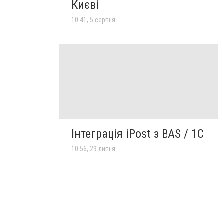
Києві
10:41, 5 серпня
Інтеграція iPost з BAS / 1С
10:56, 29 липня