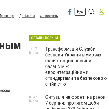
Рус
Транспорт
Довідкова
Фотоотчеты
ОСТАННІ НОВИНИ
иным
Трансформація Служби
16:17
Вчора
безпеки України в умовах
екзистенційної війни:
баланс між
євроінтеграційними
стандартами та безпековою
стійкістю
оссии
Ситуація на фронті на ранок
09:47
Вчора
7 серпня: протягом доби
відбулося 233 бойових