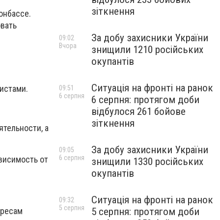
зіткнення
онбассе.
овать
За добу захисники України
09:02
Вчора
знищили 1210 російських
окупантів
Ситуація на фронті на ранок
тистами.
09:51
6 серпня
6 серпня: протягом доби
відбулося 261 бойове
зіткнення
ятельности, а
За добу захисники України
09:05
6 серпня
ависимость от
знищили 1330 російських
окупантів
Ситуація на фронті на ранок
09:32
5 серпня
ересам
5 серпня: протягом доби