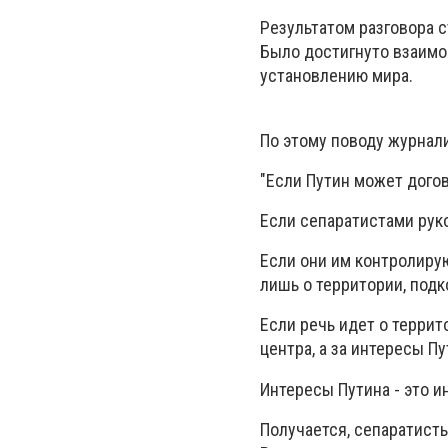
Результатом разговора 
Было достигнуто взаимо
установлению мира.
По этому поводу журнал
"Если Путин может догов
Если сепаратистами руко
Если они им контролирую
лишь о территории, подк
Если речь идет о террит
центра, а за интересы Пу
Интересы Путина - это и
Получается, сепаратист