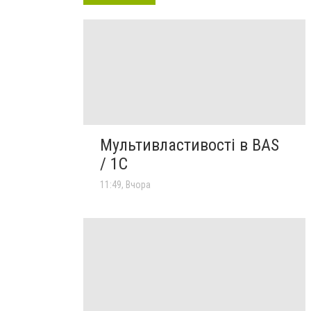
Мультивластивості в BAS
/ 1C
11:49, Вчора