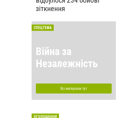
відбулося 234 бойові
зіткнення
СПЕЦТЕМА
Війна за
Незалежність
Всі матеріали тут
ОГОЛОШЕННЯ