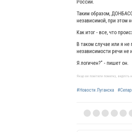
России.
Таким образом, ДОНБАСС 
независимой, при этом н
Как итог - все, что прои
В таком случае или я не 
независимости речи не 
Я логичен?" - пишет он.
Якщо ви помітили помилку, виділіть нео
#Новости Луганска
#Сепар