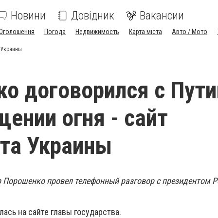
Новини
Довідник
Вакансии
Оголошення
Погода
Недвижимость
Карта міста
Авто / Мото
 Украины
о договорился с Пут
щении огня - сайт
та Украины
 Порошенко провел телефонный разговор с президентом Р
ась на сайте главы государства.