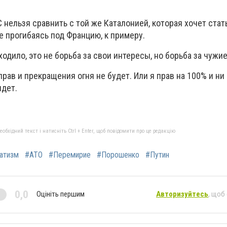
нельзя сравнить с той же Каталонией, которая хочет стат
е прогибаясь под Францию, к примеру.
сходило, это не борьба за свои интересы, но борьба за чужие
прав и прекращения огня не будет. Или я прав на 100% и ни 
идет.
бхідний текст і натисніть Ctrl + Enter, щоб повідомити про це редакцію
атизм
#АТО
#Перемирие
#Порошенко
#Путин
0,0
Оцініть першим
Авторизуйтесь
, щоб