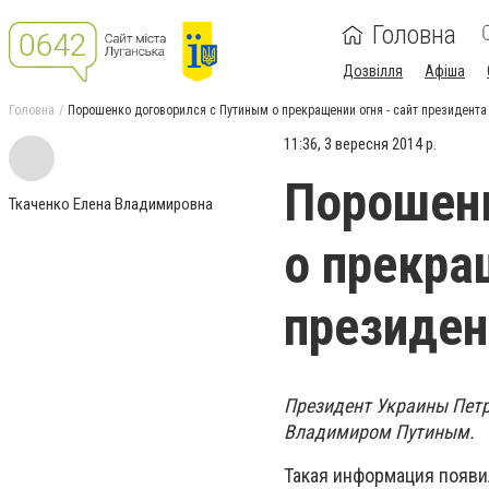
Головна
Дозвілля
Афіша
Головна
Порошенко договорился с Путиным о прекращении огня - сайт президента
11:36, 3 вересня 2014 р.
Порошенк
Ткаченко Елена Владимировна
о прекра
президен
Президент Украины Петр
Владимиром Путиным.
Такая информация появил