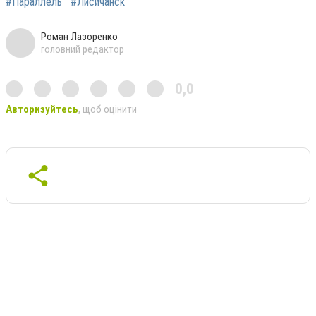
#Параллель
#Лисичанск
Роман Лазоренко
головний редактор
0,0
Авторизуйтесь
, щоб оцінити