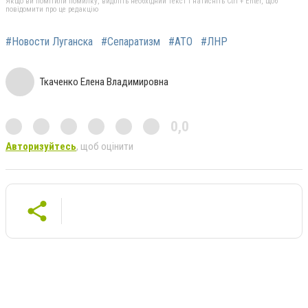
Якщо ви помітили помилку, виділіть необхідний текст і натисніть Ctrl + Enter, щоб
повідомити про це редакцію
#Новости Луганска
#Сепаратизм
#АТО
#ЛНР
Ткаченко Елена Владимировна
0,0
Авторизуйтесь
, щоб оцінити