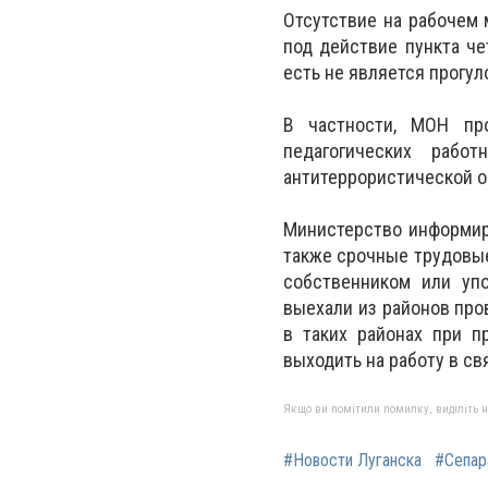
Отсутствие на рабочем 
под действие пункта че
есть не является прогул
В частности, МОН пр
педагогических рабо
антитеррористической о
Министерство информир
также срочные трудовые
собственником или уп
выехали из районов про
в таких районах при п
выходить на работу в св
Якщо ви помітили помилку, виділіть нео
#Новости Луганска
#Сепар