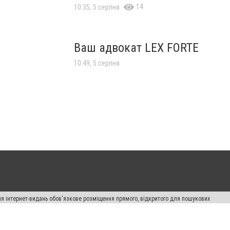
14
10:35, 5 серпня
Ваш адвокат LEX FORTE
10:49, 5 серпня
Для інтернет-видань обов'язкове розміщення прямого, відкритого для пошукових
лама" публікуються на правах реклами.