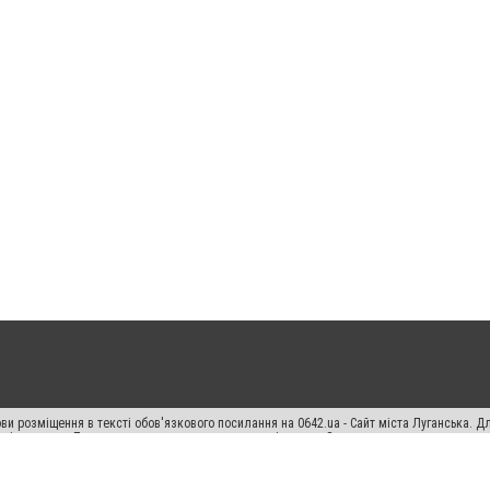
ви розміщення в тексті обов'язкового посилання на 0642.ua - Сайт міста Луганська. 
кості джерела. Порушення виняткових прав переслідується Законом.
ський спецпроєкт", "Політичні новини", "Пресреліз", "PR", "Офіційно", "Політична рек