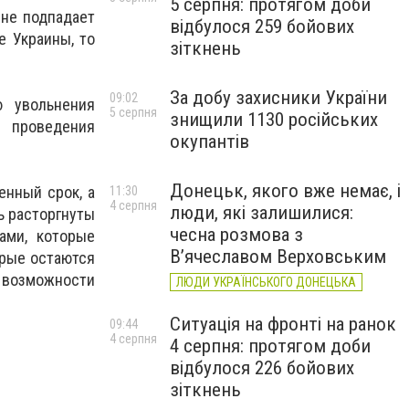
5 серпня: протягом доби
 не подпадает
відбулося 259 бойових
е Украины, то
зіткнень
За добу захисники України
09:02
 увольнения
5 серпня
знищили 1130 російських
 проведения
окупантів
Донецьк, якого вже немає, і
енный срок, а
11:30
4 серпня
люди, які залишилися:
ь расторгнуты
чесна розмова з
ами, которые
В’ячеславом Верховським
орые остаются
 возможности
ЛЮДИ УКРАЇНСЬКОГО ДОНЕЦЬКА
Ситуація на фронті на ранок
09:44
4 серпня
4 серпня: протягом доби
відбулося 226 бойових
зіткнень