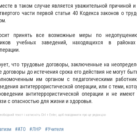
месте в таком случае является уважительной причиной и
твертого части первой статьи 40 Кодекса законов о труд
ом.
осит принять все возможные меры по недопущению
тников учебных заведений, находящихся в районах
перации.
ует, что трудовые договоры, заключенные на неопредел
 договоры до истечения срока его действия не могут быт
олномоченным им органом с педагогическими работник
ведения антитеррористической операции, или с теми, кот
роведении антитеррористической операции и не имеют
язи с опасностью для жизни и здоровья.
бхідний текст і натисніть Ctrl + Enter, щоб повідомити про це редакцію
атизм
#АТО
#ЛНР
#Учителя