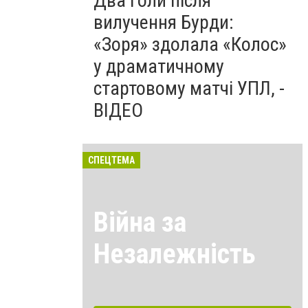
Два голи після
вилучення Бурди:
«Зоря» здолала «Колос»
у драматичному
стартовому матчі УПЛ, -
ВІДЕО
СПЕЦТЕМА
Війна за
Незалежність