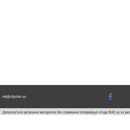
rek@citysites.ua
Допускається цитування матеріалів без отримання попередньої згоди 0642.ua за умо
систем гіперпосилання на цитовані статті не нижче другого абзацу в тексті або в я
Матеріали з плашками "Новини компаній", "Промо", "Партнерський матеріал", "Партнер