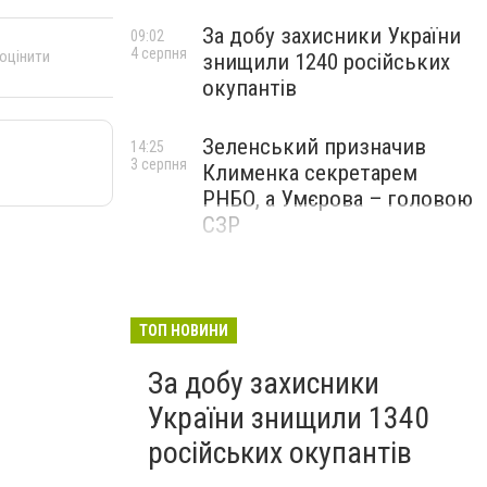
За добу захисники України
09:02
4 серпня
 оцінити
знищили 1240 російських
окупантів
Зеленський призначив
14:25
3 серпня
Клименка секретарем
РНБО, а Умєрова – головою
СЗР
ТОП НОВИНИ
За добу захисники
України знищили 1340
російських окупантів