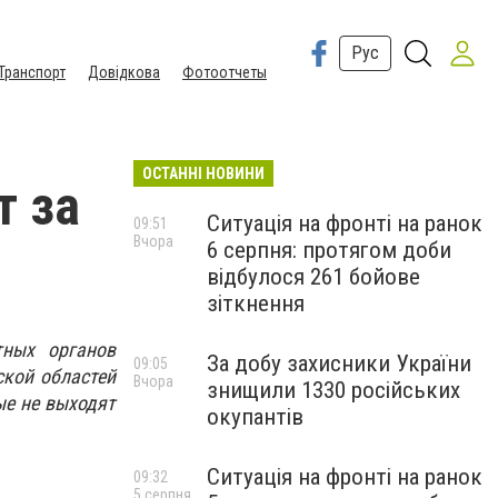
Рус
Транспорт
Довідкова
Фотоотчеты
ОСТАННІ НОВИНИ
т за
Ситуація на фронті на ранок
09:51
Вчора
6 серпня: протягом доби
відбулося 261 бойове
зіткнення
тных органов
За добу захисники України
09:05
ской областей
Вчора
знищили 1330 російських
ые не выходят
окупантів
Ситуація на фронті на ранок
09:32
5 серпня