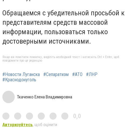
Обращаемся с убедительной просьбой к
представителям средств массовой
информации, пользоваться только
достоверными источниками.
Якщо ви помітили помилку, виділіть необхідний текст і натисніть Ctrl + Enter, щоб
повідомити про це редакцію
#Новости Луганска
#Сепаратизм
#АТО
#ЛНР
#Краснодонуголь
Ткаченко Елена Владимировна
0,0
Авторизуйтесь
, щоб оцінити