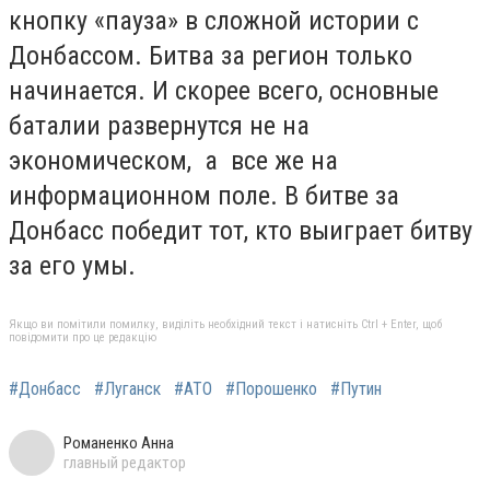
кнопку «пауза» в сложной истории с
Донбассом. Битва за регион только
начинается. И скорее всего, основные
баталии развернутся не на
экономическом, а все же на
информационном поле. В битве за
Донбасс победит тот, кто выиграет битву
за его умы.
Якщо ви помітили помилку, виділіть необхідний текст і натисніть Ctrl + Enter, щоб
повідомити про це редакцію
#Донбасс
#Луганск
#АТО
#Порошенко
#Путин
Романенко Анна
главный редактор