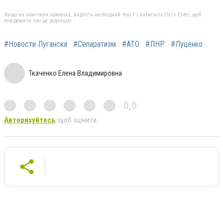
Якщо ви помітили помилку, виділіть необхідний текст і натисніть Ctrl + Enter, щоб
повідомити про це редакцію
#Новости Луганска
#Сепаратизм
#АТО
#ЛНР
#Луценко
Ткаченко Елена Владимировна
0,0
Авторизуйтесь
, щоб оцінити