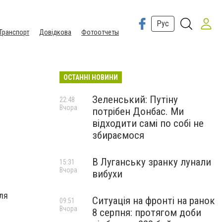
Рус
Транспорт
Довідкова
Фотоотчеты
ОСТАННІ НОВИНИ
Зеленський: Путіну
22:48
Вчора
потрібен Донбас. Ми
відходити самі по собі не
збираємося
В Луганську зранку лунали
15:31
Вчора
вибухи
ля
Ситуація на фронті на ранок
09:51
Вчора
8 серпня: протягом доби