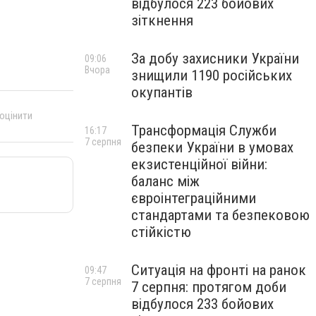
відбулося 223 бойових
зіткнення
За добу захисники України
09:06
Вчора
знищили 1190 російських
окупантів
 оцінити
Трансформація Служби
16:17
7 серпня
безпеки України в умовах
екзистенційної війни:
баланс між
євроінтеграційними
стандартами та безпековою
стійкістю
Ситуація на фронті на ранок
09:47
7 серпня
7 серпня: протягом доби
відбулося 233 бойових