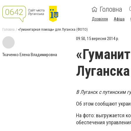
Головна
Дозвілля
Афіша
Головна
«Гуманитарная помощь» для Луганска (ФОТО)
09:50, 15 вересня 2014 р.
«Гуманит
Ткаченко Елена Владимировна
Луганска
В Луганск с путинским 
Об этом сообщают украи
На фото: выгружается к
обеспечения управления