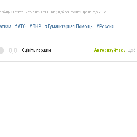
бхідний текст і натисніть Ctrl + Enter, щоб повідомити про це редакцію
атизм
#АТО
#ЛНР
#Гуманитарная Помощь
#Россия
0,0
Оцініть першим
Авторизуйтесь
, щоб