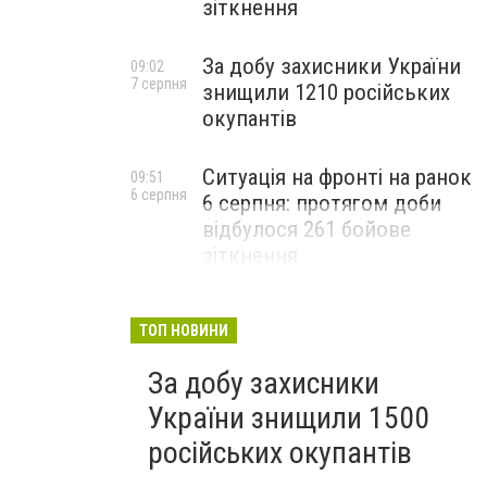
зіткнення
За добу захисники України
09:02
7 серпня
знищили 1210 російських
окупантів
Ситуація на фронті на ранок
09:51
6 серпня
6 серпня: протягом доби
відбулося 261 бойове
зіткнення
ТОП НОВИНИ
За добу захисники
України знищили 1500
російських окупантів