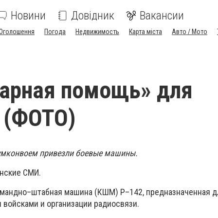
Новини
Довідник
Вакансии
Оголошення
Погода
Недвижимость
Карта міста
Авто / Мото
арная помощь» для
 (ФОТО)
гумконвоем привезли боевые машины.
нские СМИ.
омандно–штабная машина (КШМ) Р–142, предназначенная д
 войсками и организации радиосвязи.