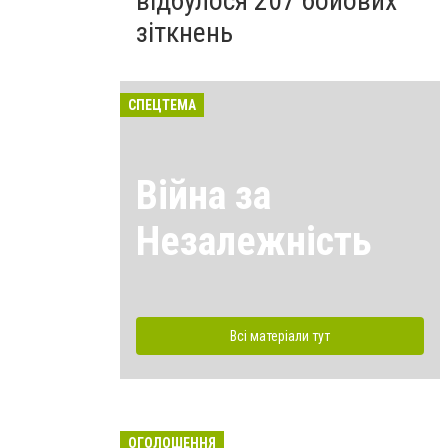
відбулося 207 бойових
зіткнень
СПЕЦТЕМА
Війна за
Незалежність
Всі матеріали тут
ОГОЛОШЕННЯ