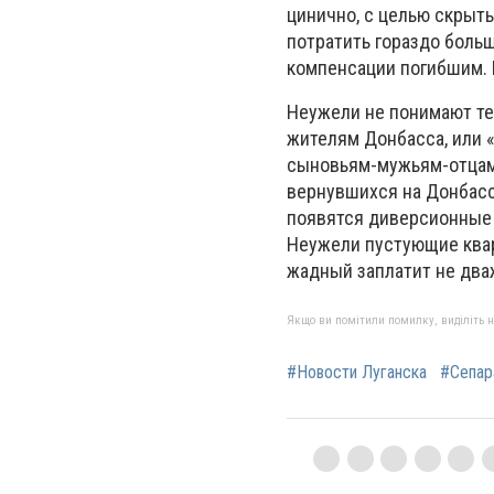
цинично, с целью скрыт
потратить гораздо больш
компенсации погибшим. 
Неужели не понимают те
жителям Донбасса, или «
сыновьям-мужьям-отцам?
вернувшихся на Донбасс
появятся диверсионные 
Неужели пустующие квар
жадный заплатит не дваж
Якщо ви помітили помилку, виділіть нео
#Новости Луганска
#Сепар