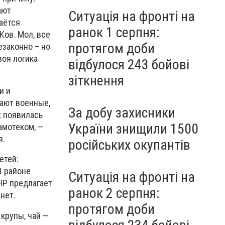
ают
Ситуація на фронті на
аётся
ранок 1 серпня:
Ков. Мол, все
протягом доби
законно – но
воя логика
відбулося 243 бойові
зіткнення
и и
чают военные,
За добу захисники
х появилась
України знищили 1500
амотеком, —
я.
російських окупантів
етей:
В районе
Ситуація на фронті на
НР предлагает
ранок 2 серпня:
нет.
протягом доби
 крупы, чай —