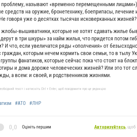
ь проблему, называют «временно перемещенными лицами»)
е средств на оружие, бронетехнику, боеприпасы, лечение 
Не говоря уже о десятках тысячах исковерканных жизней?
 жлобы-вышиватники, которые не хотят сдавать жилье б
дерут в три шкуры» за найм жилья, что придется потом гиб
 И что, если увеличатся ряды «ополчения» от безысходн
 граждан, которым нечем кормить свои семьи, то в тылу У
группы фанатиков, которые сейчас пока что стоят на блок
тиры и дома дороже человеческих жизней? Или это тот сл
ды, а всем: и своей, и родственников жизнями.
бхідний текст і натисніть Ctrl + Enter, щоб повідомити про це редакцію
атизм
#АТО
#ЛНР
0,0
Оцініть першим
Авторизуйтесь
, щоб