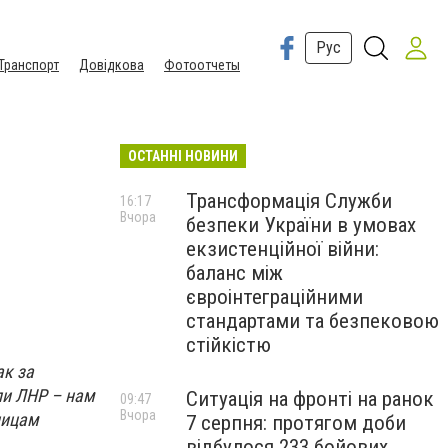
Рус
Транспорт
Довідкова
Фотоотчеты
ОСТАННІ НОВИНИ
Трансформація Служби
16:17
Вчора
безпеки України в умовах
екзистенційної війни:
баланс між
євроінтеграційними
стандартами та безпековою
стійкістю
ак за
ли ЛНР – нам
Ситуація на фронті на ранок
09:47
Вчора
лицам
7 серпня: протягом доби
відбулося 233 бойових