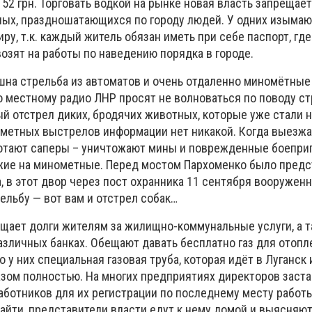
о 52 грн. Торговать водкой на рынке новая власть запрещае
яных, праздношатающихся по городу людей. У одних изымаю
ру, т.к. каждый житель обязан иметь при себе паспорт, где
возят на работы по наведению порядка в городе.
шна стрельба из автоматов и очень отдаленно миномётны
По местному радио ЛНР просят не волноваться по поводу с
вый отстрел диких, бродячих животных, которые уже стали 
ометных выстрелов информации нет никакой. Когда выезжа
ботают саперы – уничтожают мины и поврежденные боепри
жие на минометные. Перед мостом Пархоменко было предс
, в этот двор через пост охранника 11 сентября вооружен
ельбу — вот вам и отстрел собак…
ощает долги жителям за жилищно-коммунальные услуги, а т
различных банках. Обещают давать бесплатно газ для отопл
 у них специальная газовая труба, которая идёт в Луганск 
азом полностью. На многих предприятиях директоров заст
аботников для их регистрации по последнему месту работы
айти, представители власти едут к нему домой и выясняют