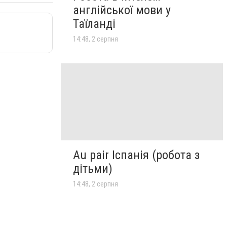
англійської мови у
Таїланді
14:48, 2 серпня
Au pair Іспанія (робота з
дітьми)
14:48, 2 серпня