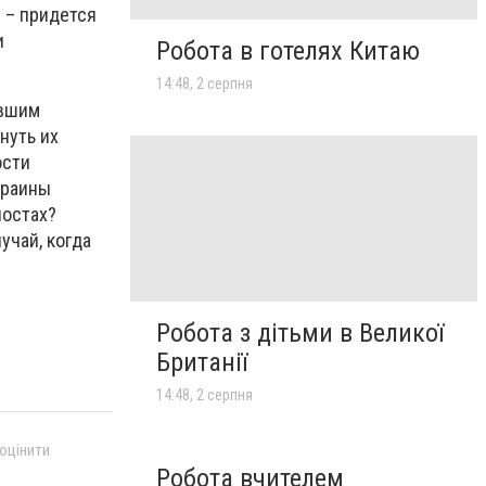
 – придется
и
Робота в готелях Китаю
14:48, 2 серпня
ывшим
нуть их
ости
краины
постах?
учай, когда
Робота з дітьми в Великої
Британії
14:48, 2 серпня
 оцінити
Робота вчителем