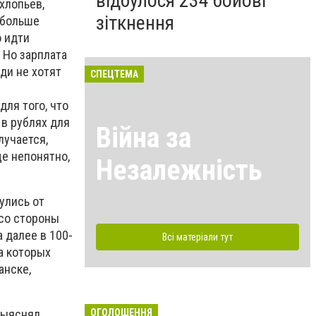
відбулося 234 бойові
хлопьев,
зіткнення
у больше
о идти
 Но зарплата
ди не хотят
СПЕЦТЕМА
ля того, что
 в рублях для
Війна за
лучается,
ще непонятно,
Незалежність
улись от
 со стороны
 далее в 100-
Всі матеріали тут
а которых
анске,
ОГОЛОШЕННЯ
выяснял