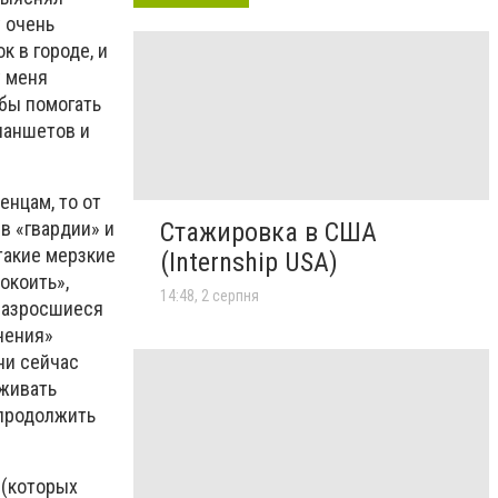
у очень
к в городе, и
у меня
обы помогать
ланшетов и
енцам, то от
Стажировка в США
в «гвардии» и
такие мерзкие
(Internship USA)
окоить»,
14:48, 2 серпня
 разросшиеся
чения»
ни сейчас
рживать
 продолжить
 (которых