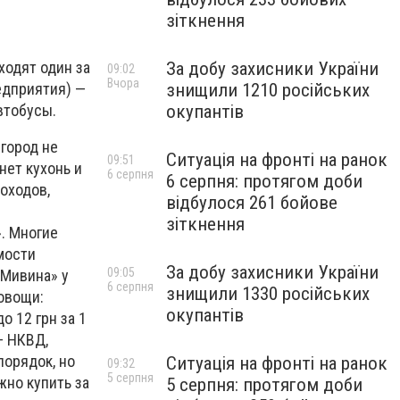
зіткнення
За добу захисники України
ходят один за
09:02
Вчора
знищили 1210 російських
едприятия) —
окупантів
втобусы.
 город не
Ситуація на фронті на ранок
09:51
нет кухонь и
6 серпня
6 серпня: протягом доби
доходов,
відбулося 261 бойове
зіткнення
». Многие
мости
За добу захисники України
09:05
«Мивина» у
6 серпня
знищили 1330 російських
 овощи:
окупантів
до 12 грн за 1
— НКВД,
порядок, но
Ситуація на фронті на ранок
09:32
5 серпня
жно купить за
5 серпня: протягом доби