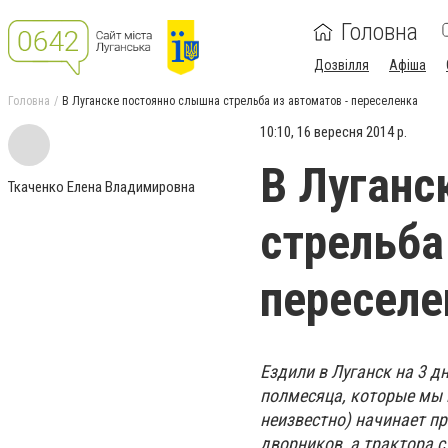
Головна
Дозвілля
Афіша
Головна
В Луганске постоянно слышна стрельба из автоматов - переселенка
10:10, 16 вересня 2014 р.
В Луганс
Ткаченко Елена Владимировна
стрельба
переселе
Ездили в Луганск на 3 д
полмесяца, которые мы н
неизвестно) начинает п
дворников, а трактора 