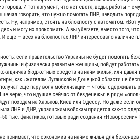
 города. И тот аргумент, что нет света, воды, работы – ем
н начал говорить, что нужно помогать ЛНР, наводить порядо
есть. Ну, например, стоять на блокпосту с автоматом. «Вот 
десь и могу их прокормить. А вы убегаете, вместо того, чт
. И еще — всех на блокпостах ЛНР интересовало наличие п
ность: если правительство Украины не будет помогать беж
 мужчины и физически развитые женщины, пойдут работать 
 пожадничав бюджетных средств на найм жилья, или давая 
тиры, как «жителям Луганской и Донецкой области не бесп
 получат еще пару волн мобилизации — чтобы сдерживать
Я не верю, что идущие сейчас от безденежья в ряды «опол
дут походам на Харьков, Киев или Одессу. Но даже если о
 тыла ЛНР и ДНР, украинским войскам придется как-то сде
50 тыс. фанатиков, готовых ради создания «Новороссии»
не понимает, что сэкономив на найме жилья для беженцев