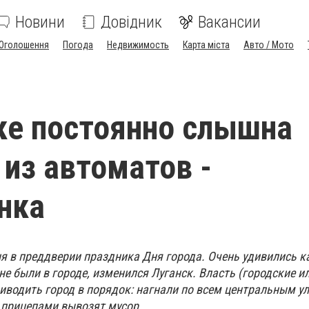
Новини
Довідник
Вакансии
Оголошення
Погода
Недвижимость
Карта міста
Авто / Мото
ке постоянно слышна
 из автоматов -
нка
ня в преддверии праздника Дня города. Очень удивились к
е были в городе, изменился Луганск. Власть (городские и
риводить город в порядок: нагнали по всем центральным у
с прицепами вывозят мусор.