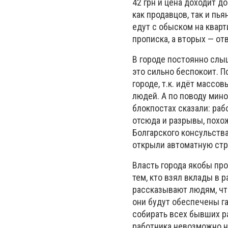
42 грн и цена доходит д
как продавцов, так и пь
едут с обыском на кварти
прописка, а вторых — от
В городе постоянно слы
это сильно беспокоит. 
городе, т.к. идёт массо
людей. А по поводу мин
блокпостах сказали: ра
отсюда и разрывы, похо
Болгарского консульства
открыли автоматную стр
Власть города якобы пр
тем, кто взял вклады в 
рассказывают людям, что
они будут обеспечены г
собирать всех бывших р
работника невозможно н