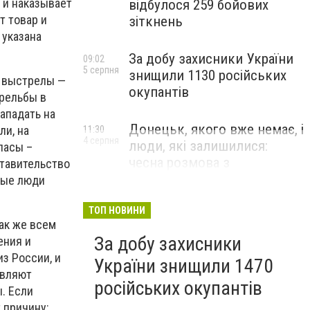
т и наказывает
відбулося 259 бойових
т товар и
зіткнень
 указана
За добу захисники України
09:02
5 серпня
знищили 1130 російських
е выстрелы —
окупантів
трельбы в
нападать на
Донецьк, якого вже немає, і
ли, на
11:30
4 серпня
люди, які залишилися:
пасы –
чесна розмова з
тавительство
В’ячеславом Верховським
ные люди
ЛЮДИ УКРАЇНСЬКОГО ДОНЕЦЬКА
ТОП НОВИНИ
ак же всем
За добу захисники
ения и
из России, и
України знищили 1470
авляют
російських окупантів
. Если
 причину: