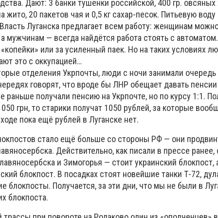
дства. Дают: 3 банки тушенки российской, 400 гр. овсяных 
а жито, 20 пакетов чая и 0,5 кг сахар-песок. Питьевую вод
. Власть Луганска предлагает всем работу: женщинам можн
а мужчинам — всегда найдётся работа стоять с автоматом.
копейки» или за усиленный паек. Но на таких условиях лю
ают это с оккупацией…
орые отделения Укрпочты, люди с ночи занимали очередь д
чередях говорят, что вроде бы ЛНР обещает давать пенсии
е раньше получали пенсию на Укрпочте, но по курсу 1:1. По
1050 грн, то старики получат 1050 рублей, за которые вооб
ходе пока ещё рублей в Луганске нет.
блокпостов стало ещё больше со стороны РФ — они продвин
авяносербска. Действительно, как писали в прессе ранее,
лавяносербска и Зимогорья — стоит украинский блокпост, а
ский блокпост. В посадках стоят новейшие танки Т-72, дул
е блокпосты. Получается, за эти дни, что мы не были в Луг
их блокпоста.
й трассы при повороте на Родаково один из «ополченцев» 