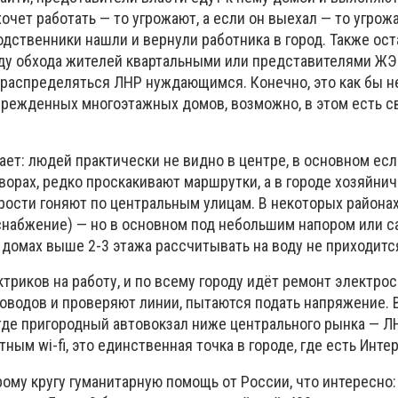
хочет работать — то угрожают, а если он выехал — то угрож
дственники нашли и вернули работника в город. Также ост
оду обхода жителей квартальными или представителями ЖЭ
распределяться ЛНР нуждающимся. Конечно, это как бы не
врежденных многоэтажных домов, возможно, в этом есть с
ает: людей практически не видно в центре, в основном есл
ворах, редко проскакивают маршрутки, а в городе хозяйни
рости гоняют по центральным улицам. В некоторых района
снабжение) — но в основном под небольшим напором или с
 домах выше 2-3 этажа рассчитывать на воду не приходитс
ктриков на работу, и по всему городу идёт ремонт электрос
водов и проверяют линии, пытаются подать напряжение. 
где пригородный автовокзал ниже центрального рынка — Л
ным wi-fi, это единственная точка в городе, где есть Интер
ому кругу гуманитарную помощь от России, что интересно: