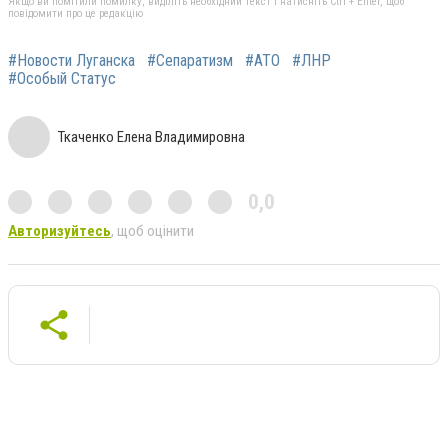
Якщо ви помітили помилку, виділіть необхідний текст і натисніть Ctrl + Enter, щоб
повідомити про це редакцію
#Новости Луганска
#Сепаратизм
#АТО
#ЛНР
#Особый Статус
Ткаченко Елена Владимировна
0,0
Авторизуйтесь
, щоб оцінити