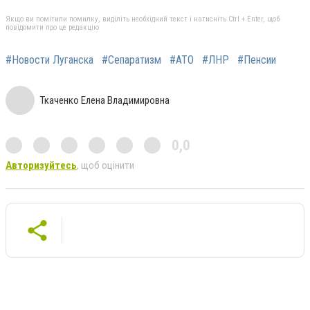
Якщо ви помітили помилку, виділіть необхідний текст і натисніть Ctrl + Enter, щоб
повідомити про це редакцію
#Новости Луганска
#Сепаратизм
#АТО
#ЛНР
#Пенсии
Ткаченко Елена Владимировна
0,0
Авторизуйтесь
, щоб оцінити