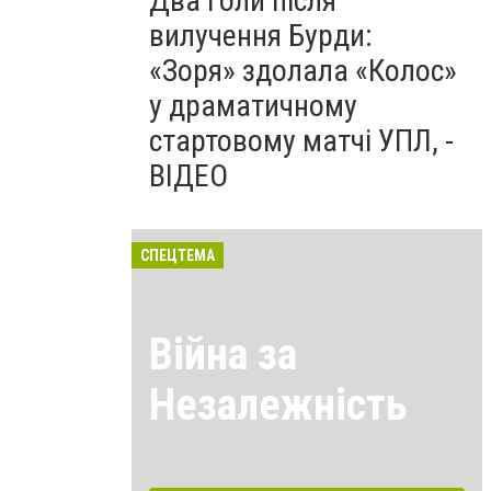
Два голи після
вилучення Бурди:
«Зоря» здолала «Колос»
у драматичному
стартовому матчі УПЛ, -
ВІДЕО
СПЕЦТЕМА
Війна за
Незалежність