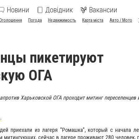
Новини
Довідник
Вакансии
Оголошення
Погода
Недвижимость
Карта міста
Авто / Мото
енцы пикетируют
скую ОГА
 напротив Харьковской ОГА проходит митинг переселенцев 
"
.
дей приехали из лагеря "Ромашка", который с начала л
м митингующих, сейчас в лагере проживают 280 человек, 