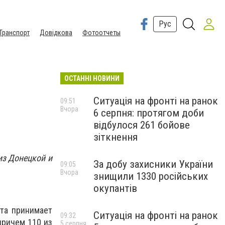
Рус
Транспорт
Довідкова
Фотоотчеты
ОСТАННІ НОВИНИ
Ситуація на фронті на ранок
09:51
Вчора
6 серпня: протягом доби
відбулося 261 бойове
зіткнення
из Донецкой и
За добу захисники України
09:05
Вчора
знищили 1330 російських
окупантів
ета принимает
Ситуація на фронті на ранок
09:32
причем 110 из
5 серпня