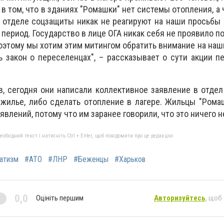
 в том, что в зданиях "Ромашки" нет системы отопления, а
 отделе соцзащиты никак не реагируют на наши просьбы
период. Государство в лице ОГА никак себя не проявило п
Поэтому мы хотим этим митингом обратить внимание на наш
 закон о переселенцах", – рассказывает о сути акции п
, сегодня они написали коллективное заявление в отде
жилье, либо сделать отопление в лагере. Жильцы "Рома
явлений, потому что им заранее говорили, что это ничего н
бхідний текст і натисніть Ctrl + Enter, щоб повідомити про це редакцію
атизм
#АТО
#ЛНР
#Беженцы
#Харьков
0,0
Оцініть першим
Авторизуйтесь
, щоб