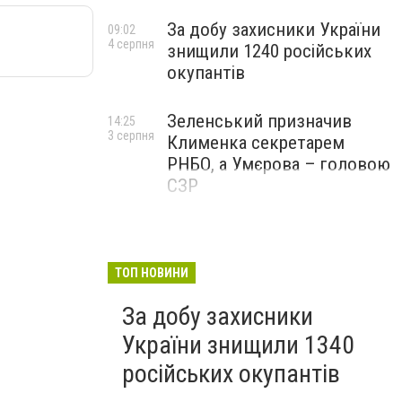
За добу захисники України
09:02
4 серпня
знищили 1240 російських
окупантів
Зеленський призначив
14:25
3 серпня
Клименка секретарем
РНБО, а Умєрова – головою
СЗР
ТОП НОВИНИ
За добу захисники
України знищили 1340
російських окупантів