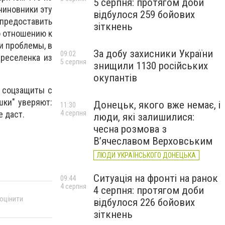
5 серпня: протягом доби
 чиновники эту
відбулося 259 бойових
 предоставить
зіткнень
о отношению к
и проблемы, в
За добу захисники України
09:02
ереселенка из
5 серпня
знищили 1130 російських
окупантів
л соцзащиты с
шки" уверяют:
Донецьк, якого вже немає, і
11:30
е даст.
4 серпня
люди, які залишилися:
чесна розмова з
В’ячеславом Верховським
ЛЮДИ УКРАЇНСЬКОГО ДОНЕЦЬКА
Ситуація на фронті на ранок
09:44
4 серпня
4 серпня: протягом доби
 оцінити
відбулося 226 бойових
зіткнень