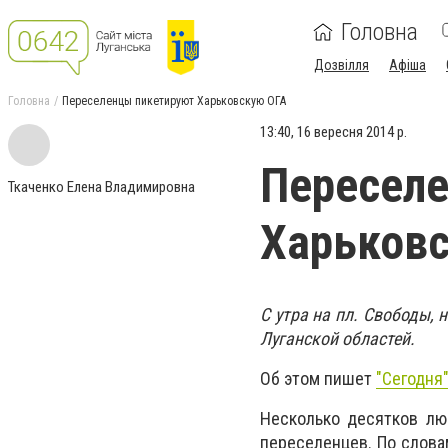
Головна
Дозвілля
Афіша
Головна
Переселенцы пикетируют Харьковскую ОГА
13:40, 16 вересня 2014 р.
Пересел
Ткаченко Елена Владимировна
Харьков
С утра на пл. Свободы,
Луганской областей.
Об этом пишет
"Сегодня
Несколько десятков лю
переселенцев. По слова