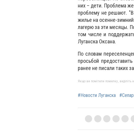
них – дети. Проблема же
проблему не решают. "В
жилье на осенне-зимний 
лагерю за эти месяцы. 
том числе и поддержать
Луганска Оксана.
По словам переселенцев
просьбой предоставить 
ранее не писали таких за
Якщо ви помітили помилку, виділіть нео
#Новости Луганска
#Сепар