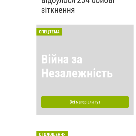
відбулося 234 бойові
зіткнення
СПЕЦТЕМА
Війна за
Незалежність
Всі матеріали тут
ОГОЛОШЕННЯ