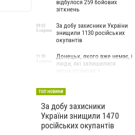
відбулося 259 бойових
зіткнень
За добу захисники України
09:02
5 серпня
знищили 1130 російських
окупантів
Донецьк, якого вже немає, і
11:30
4 серпня
люди, які залишилися:
чесна розмова з
В’ячеславом Верховським
ЛЮДИ УКРАЇНСЬКОГО ДОНЕЦЬКА
ТОП НОВИНИ
За добу захисники
України знищили 1470
російських окупантів