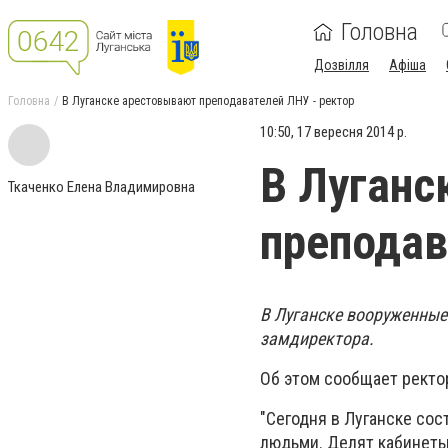
Головна
Дозвілля
Афіша
Головна
В Луганске арестовывают преподавателей ЛНУ - ректор
10:50, 17 вересня 2014 р.
В Луганс
Ткаченко Елена Владимировна
преподав
В Луганске вооруженные
замдиректора.
Об этом сообщает ректор
"Сегодня в Луганске со
людьми. Делят кабинеты