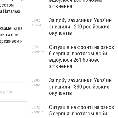
арестом
зіткнення
ра Наталью
За добу захисники України
09:02
Вчора
знищили 1210 російських
экзамены на
окупантів
почти все
переживем и
Ситуація на фронті на ранок
09:51
6 серпня
6 серпня: протягом доби
відбулося 261 бойове
зіткнення
За добу захисники України
09:05
6 серпня
знищили 1330 російських
 оцінити
окупантів
Ситуація на фронті на ранок
09:32
5 серпня
5 серпня: протягом доби