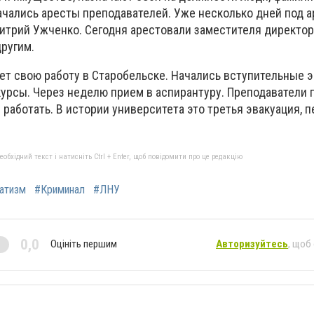
ачались аресты преподавателей. Уже несколько дней под 
итрий Ужченко. Сегодня арестовали заместителя директо
ругим.
ет свою работу в Старобельске. Начались вступительные 
курсы. Через неделю прием в аспирантуру. Преподаватели 
 работать. В истории университета это третья эвакуация, 
бхідний текст і натисніть Ctrl + Enter, щоб повідомити про це редакцію
атизм
#Криминал
#ЛНУ
0,0
Оцініть першим
Авторизуйтесь
, щоб