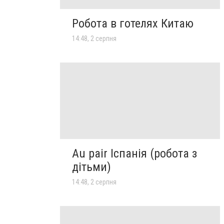
Робота в готелях Китаю
14:48, 2 серпня
Au pair Іспанія (робота з
дітьми)
14:48, 2 серпня