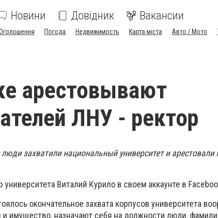
Новини
Довідник
Вакансии
Оголошення
Погода
Недвижимость
Карта міста
Авто / Мото
ке арестовывают
ателей ЛНУ - ректор
 люди захватили национальный университет и арестовали 
 университета Виталий Курило в своем аккаунте в Faceboo
стоялось окончательное захвата корпусов университета в
 и имущество, назначают себя на должности люди, фамили