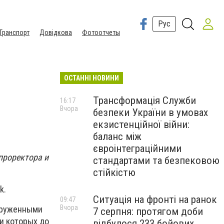
Рус
Транспорт
Довідкова
Фотоотчеты
ОСТАННІ НОВИНИ
Трансформація Служби
16:17
Вчора
безпеки України в умовах
екзистенційної війни:
баланс між
євроінтеграційними
проректора и
стандартами та безпековою
стійкістю
k.
Ситуація на фронті на ранок
09:47
Вчора
ооруженными
7 серпня: протягом доби
и которых до
відбулося 233 бойових