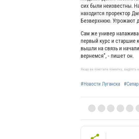
сих были неизвестны. Н
находится проректор Дм
Безверхнюю. Угрожают д
Сам же универ налажива
первый курс и старшие 
вышли на связь и начали
вернемся", - пишет он.
Якщо ви помітили помилку, виділіть нео
#Новости Луганска
#Сепар