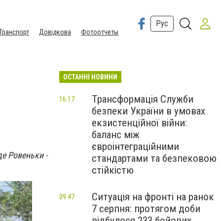
Рус
Транспорт
Довідкова
Фотоотчеты
ОСТАННІ НОВИНИ
Трансформація Служби
16:17
безпеки України в умовах
екзистенційної війни:
баланс між
євроінтеграційними
е Ровеньки -
стандартами та безпековою
стійкістю
Ситуація на фронті на ранок
09:47
7 серпня: протягом доби
відбулося 233 бойових