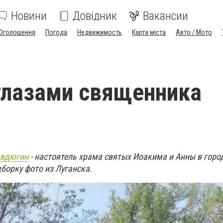
Новини
Довідник
Вакансии
Оголошення
Погода
Недвижимость
Карта міста
Авто / Мото
глазами священника
Авдюгин
- настоятель храма святых Иоакима и Анны в город
дборку фото из Луганска.