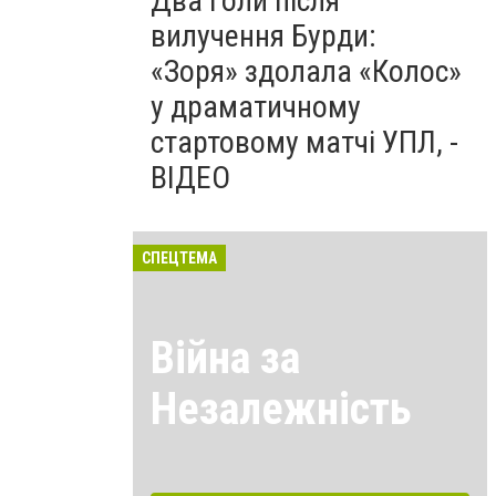
Два голи після
вилучення Бурди:
«Зоря» здолала «Колос»
у драматичному
стартовому матчі УПЛ, -
ВІДЕО
СПЕЦТЕМА
Війна за
Незалежність