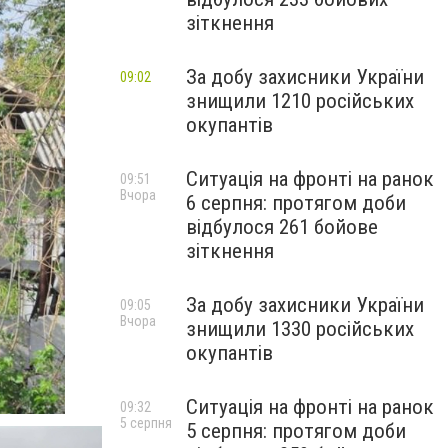
зіткнення
За добу захисники України
09:02
знищили 1210 російських
окупантів
Ситуація на фронті на ранок
09:51
Вчора
6 серпня: протягом доби
відбулося 261 бойове
зіткнення
За добу захисники України
09:05
Вчора
знищили 1330 російських
окупантів
Ситуація на фронті на ранок
09:32
5 серпня
5 серпня: протягом доби