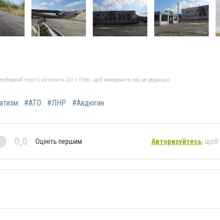
бхідний текст і натисніть Ctrl + Enter, щоб повідомити про це редакцію
атизм
#АТО
#ЛНР
#Авдюгин
0,0
Оцініть першим
Авторизуйтесь
, щоб