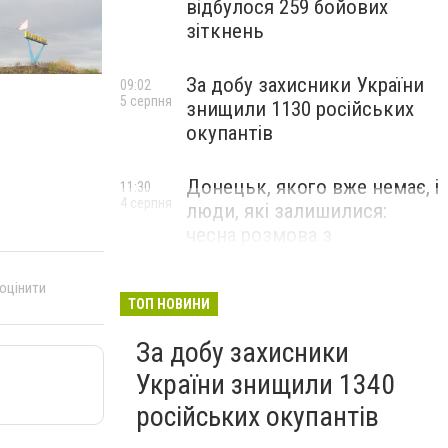
відбулося 259 бойових
зіткнень
За добу захисники України
09:02
5 серпня
знищили 1130 російських
окупантів
Донецьк, якого вже немає, і
11:30
4 серпня
люди, які залишилися:
чесна розмова з
В’ячеславом Верховським
 оцінити
ЛЮДИ УКРАЇНСЬКОГО ДОНЕЦЬКА
ТОП НОВИНИ
За добу захисники
України знищили 1340
російських окупантів