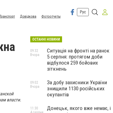
Рус
Транспорт
Довідкова
Фотоотчеты
ОСТАННІ НОВИНИ
жна
Ситуація на фронті на ранок
09:32
Вчора
5 серпня: протягом доби
відбулося 259 бойових
зіткнень
За добу захисники України
09:02
Вчора
знищили 1130 російських
ганской
окупантів
нам власти.
Донецьк, якого вже немає, і
11:30
4 серпня