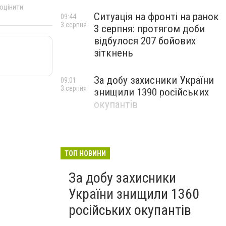
 оцінити
Ситуація на фронті на ранок
09:44
3 серпня
3 серпня: протягом доби
відбулося 207 бойових
зіткнень
За добу захисники України
09:01
3 серпня
знищили 1390 російських
окупантів
ТОП НОВИНИ
За добу захисники
України знищили 1360
російських окупантів