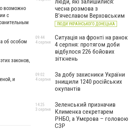
люди, які залишилися:
чесна розмова з
то возможно
В’ячеславом Верховським
ии с
хранительным
ЛЮДИ УКРАЇНСЬКОГО ДОНЕЦЬКА
Ситуація на фронті на ранок
09:44
на об особом
4 серпня
4 серпня: протягом доби
відбулося 226 бойових
зіткнень
этих законов,
За добу захисники України
09:02
еной, и
4 серпня
знищили 1240 російських
окупантів
Зеленський призначив
14:25
3 серпня
Клименка секретарем
РНБО, а Умєрова – головою
СЗР