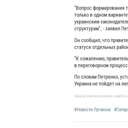
"Вопрос формирования т
только в одном варианте
украинским законодател
структурам", - заявил Пе
Он сообщил, что правите
статусе отдельных райо
"К сожалению, правитель
в переговорном процессе
По словам Петренко, уст
Украина не пойдет на ле
Якщо ви помітили помилку, виділіть нео
#Новости Луганска
#Сепар