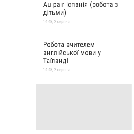
Au pair Іспанія (робота з
дітьми)
14:48, 2 серпня
Робота вчителем
англійської мови у
Таїланді
14:48, 2 серпня