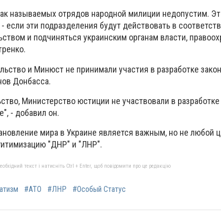
ак называемых отрядов народной милиции недопустим. Э
 - если эти подразделения будут действовать в соответств
ьством и подчиняться украинским органам власти, правоо
тренко.
льство и Минюст не принимали участия в разработке зако
нов Донбасса.
ство, Министерство юстиции не участвовали в разработке 
", - добавил он.
ановление мира в Украине является важным, но не любой ц
гитимизацию "ДНР" и "ЛНР".
бхідний текст і натисніть Ctrl + Enter, щоб повідомити про це редакцію
атизм
#АТО
#ЛНР
#Особый Статус