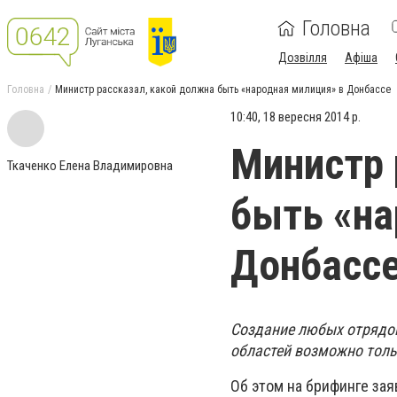
Головна
Дозвілля
Афіша
Головна
Министр рассказал, какой должна быть «народная милиция» в Донбассе
10:40, 18 вересня 2014 р.
Министр 
Ткаченко Елена Владимировна
быть «на
Донбасс
Создание любых отрядов
областей возможно толь
Об этом на брифинге за