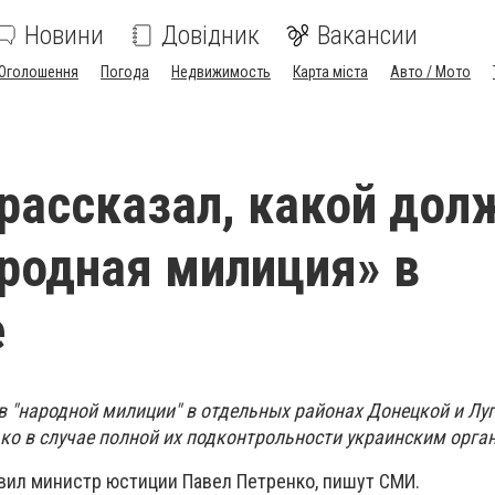
Новини
Довідник
Вакансии
Оголошення
Погода
Недвижимость
Карта міста
Авто / Мото
рассказал, какой дол
родная милиция» в
е
 "народной милиции" в отдельных районах Донецкой и Лу
ко в случае полной их подконтрольности украинским орга
явил министр юстиции Павел Петренко, пишут СМИ.