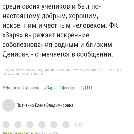
среди своих учеников и был по-
настоящему добрым, хорошим,
искренним и честным человеком. ФК
«Заря» выражает искренние
соболезнования родным и близким
Дениса», - отмечается в сообщении.
Якщо ви помітили помилку, виділіть необхідний текст і натисніть Ctrl + Enter, щоб
повідомити про це редакцію
#Новости Луганска
#Заря
#Футбол
#ДТП
Ткаченко Елена Владимировна
0,0
Авторизуйтесь
, щоб оцінити