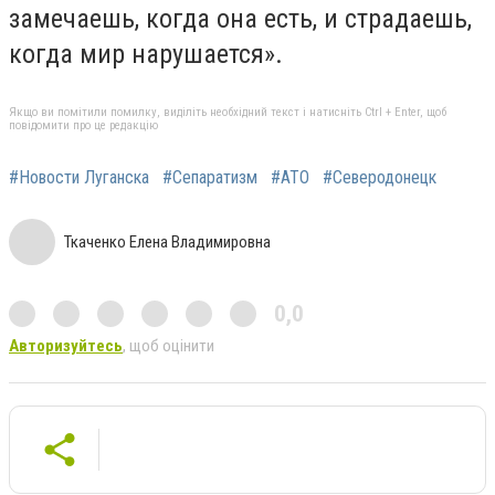
замечаешь, когда она есть, и страдаешь,
когда мир нарушается».
Якщо ви помітили помилку, виділіть необхідний текст і натисніть Ctrl + Enter, щоб
повідомити про це редакцію
#Новости Луганска
#Сепаратизм
#АТО
#Северодонецк
Ткаченко Елена Владимировна
0,0
Авторизуйтесь
, щоб оцінити