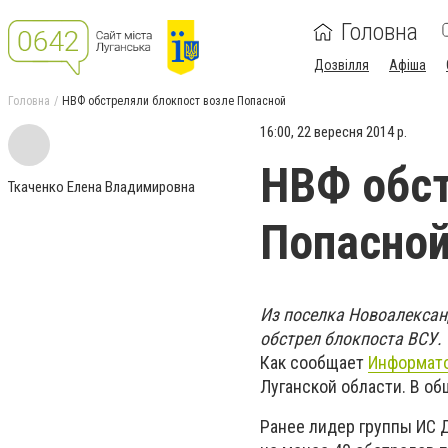
Головна
Дозвілля
Афіша
Головна
НВФ обстреляли блокпост возле Попасной
16:00, 22 вересня 2014 р.
НВФ обст
Ткаченко Елена Владимировна
Попасно
Из поселка Новоалексан
обстрел блокпоста ВСУ.
Как сообщает
Информат
Луганской области. В о
Ранее лидер группы ИС 