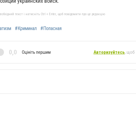
озиций украинских войск.
бхідний текст і натисніть Ctrl + Enter, щоб повідомити про це редакцію
атизм
#Криминал
#Попасная
0,0
Оцініть першим
Авторизуйтесь
, щоб