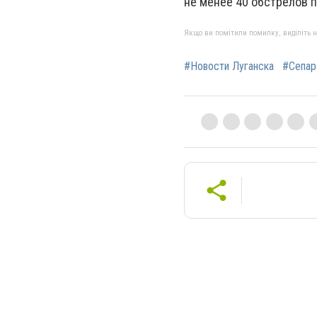
не менее 40 обстрелов п
Якщо ви помітили помилку, виділіть нео
#Новости Луганска
#Сепар