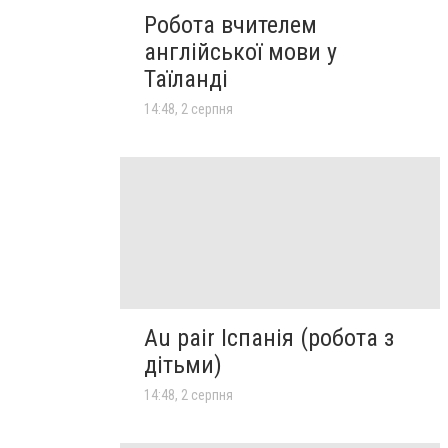
Робота вчителем
англійської мови у
Таїланді
14:48, 2 серпня
Au pair Іспанія (робота з
дітьми)
14:48, 2 серпня