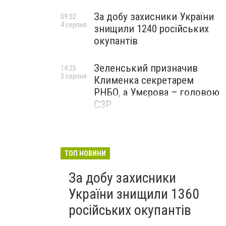
За добу захисники України
09:02
4 серпня
знищили 1240 російських
окупантів
Зеленський призначив
14:25
3 серпня
Клименка секретарем
РНБО, а Умєрова – головою
СЗР
ТОП НОВИНИ
За добу захисники
України знищили 1360
російських окупантів