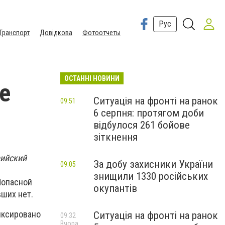
Рус
Транспорт
Довідкова
Фотоотчеты
ОСТАННІ НОВИНИ
е
Ситуація на фронті на ранок
09:51
6 серпня: протягом доби
відбулося 261 бойове
зіткнення
рийский
За добу захисники України
09:05
знищили 1330 російських
Попасной
окупантів
ших нет.
иксировано
Ситуація на фронті на ранок
09:32
Вчора