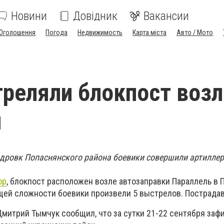
Новини
Довідник
Вакансии
Оголошення
Погода
Недвижимость
Карта міста
Авто / Мото
реляли блокпост возл
й
дровк Попаснянского района боевики совершили артилле
ор
, блокпост расположен возле автозаправки Параллель в 
бщей сложности боевики произвели 5 выстрелов. Пострадав
Дмитрий Тымчук сообщил, что за сутки 21-22 сентября заф