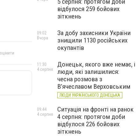
5 серпня: протягом доби
відбулося 259 бойових
зіткнень
За добу захисники України
09:02
Вчора
знищили 1130 російських
окупантів
 оцінити
Донецьк, якого вже немає, і
11:30
4 серпня
люди, які залишилися:
чесна розмова з
В’ячеславом Верховським
ЛЮДИ УКРАЇНСЬКОГО ДОНЕЦЬКА
Ситуація на фронті на ранок
09:44
4 серпня
4 серпня: протягом доби
відбулося 226 бойових
зіткнень