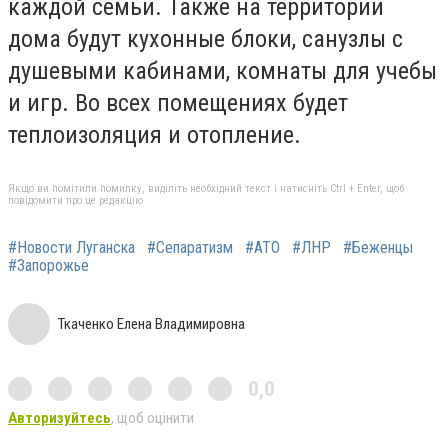
каждой семьи. Также на территории
дома будут кухонные блоки, санузлы с
душевыми кабинами, комнаты для учебы
и игр. Во всех помещениях будет
теплоизоляция и отопление.
Якщо ви помітили помилку, виділіть необхідний текст і натисніть Ctrl + Enter, щоб
повідомити про це редакцію
#Новости Луганска
#Сепаратизм
#АТО
#ЛНР
#Беженцы
#Запорожье
Ткаченко Елена Владимировна
0,0
Авторизуйтесь
, щоб оцінити