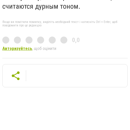
считаются дурным тоном.
Якщо ви помітили помилку, виділіть необхідний текст і натисніть Ctrl + Enter, щоб
повідомити про це редакцію
0,0
Авторизуйтесь
, щоб оцінити