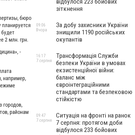
відбулося 223 бойових
зіткнення
пертизы, бюро
За добу захисники України
у планируется
09:06
Вчора
знищили 1190 російських
 будет
окупантів
 2 млн. грн.
ицина», -
Трансформація Служби
16:17
7 серпня
безпеки України в умовах
екзистенційної війни:
плата
баланс між
, например,
євроінтеграційними
 режиме
стандартами та безпековою
стійкістю
 городов,
тов, районам
Ситуація на фронті на ранок
09:47
7 серпня
7 серпня: протягом доби
відбулося 233 бойових