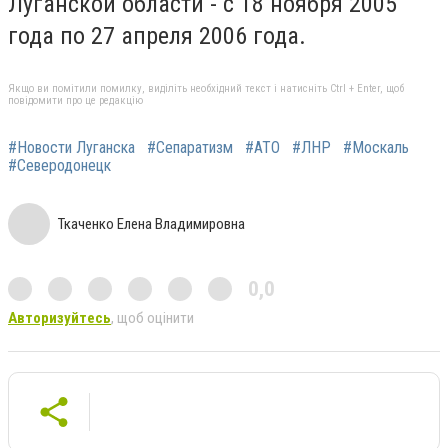
Луганской области - с 18 ноября 2005
года по 27 апреля 2006 года.
Якщо ви помітили помилку, виділіть необхідний текст і натисніть Ctrl + Enter, щоб
повідомити про це редакцію
#Новости Луганска
#Сепаратизм
#АТО
#ЛНР
#Москаль
#Северодонецк
Ткаченко Елена Владимировна
0,0
Авторизуйтесь
, щоб оцінити