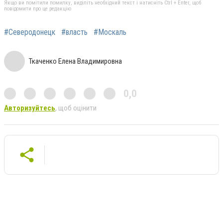
Якщо ви помітили помилку, виділіть необхідний текст і натисніть Ctrl + Enter, щоб
повідомити про це редакцію
#Северодонецк
#власть
#Москаль
Ткаченко Елена Владимировна
0,0
Авторизуйтесь
, щоб оцінити