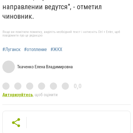
направлении ведутся", - отметил
чиновник.
Якщо ви помітили помилку, виділіть необхідний текст і натисніть Ctrl + Enter, щоб
повідомити про це редакцію
#Луганск
#отопление
#ЖКХ
Ткаченко Елена Владимировна
0,0
Авторизуйтесь
, щоб оцінити