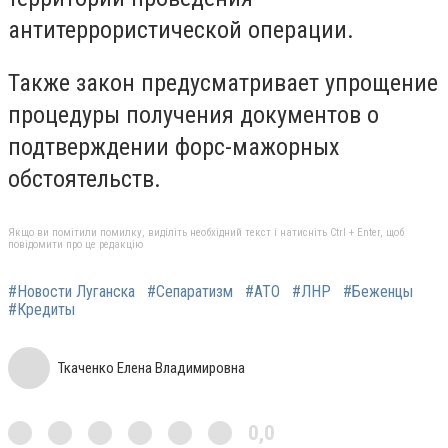
антитеррористической операции.
Также закон предусматривает упрощение
процедуры получения документов о
подтверждении форс-мажорных
обстоятельств.
Якщо ви помітили помилку, виділіть необхідний текст і натисніть Ctrl + Enter, щоб
повідомити про це редакцію
#Новости Луганска
#Сепаратизм
#АТО
#ЛНР
#Беженцы
#Кредиты
Ткаченко Елена Владимировна
0,0