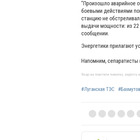
"Произошло аварийное от
боевыми действиями пов
станцию не обстреливал
выдачи мощности: из 22 
сообщении.
Энергетики прилагают у
Напомним, сепаратисты 
Якщо ви помітили помилку, виділіть нео
#Луганская ТЭС
#Бахмутов