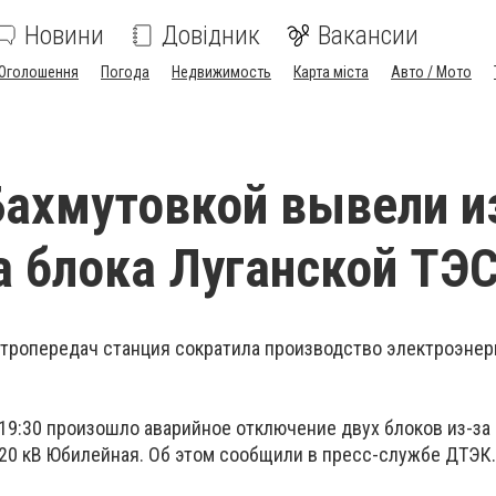
Новини
Довідник
Вакансии
Оголошення
Погода
Недвижимость
Карта міста
Авто / Мото
Бахмутовкой вывели и
а блока Луганской ТЭ
ктропередач станция сократила производство электроэнер
 19:30 произошло аварийное отключение двух блоков из-з
20 кВ Юбилейная. Об этом сообщили в пресс-службе ДТЭК.