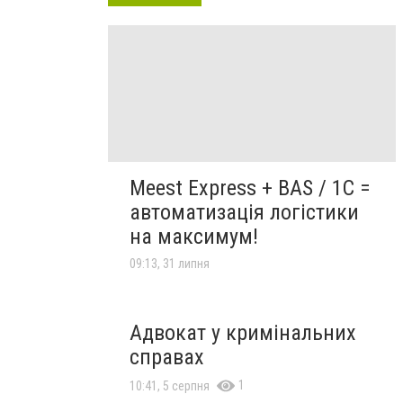
Meest Express + BAS / 1C =
автоматизація логістики
на максимум!
09:13, 31 липня
Адвокат у кримінальних
справах
1
10:41, 5 серпня