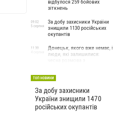
відбулося 259 бойових
зіткнень
За добу захисники України
09:02
5 серпня
знищили 1130 російських
окупантів
Донецьк, якого вже немає, і
11:30
4 серпня
люди, які залишилися:
чесна розмова з
В’ячеславом Верховським
ЛЮДИ УКРАЇНСЬКОГО ДОНЕЦЬКА
ТОП НОВИНИ
За добу захисники
України знищили 1470
російських окупантів