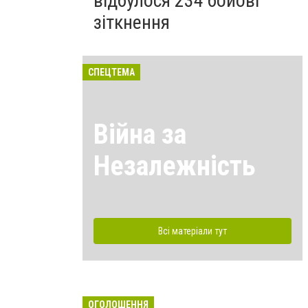
відбулося 234 бойові
зіткнення
СПЕЦТЕМА
Війна за
Незалежність
Всі матеріали тут
ОГОЛОШЕННЯ