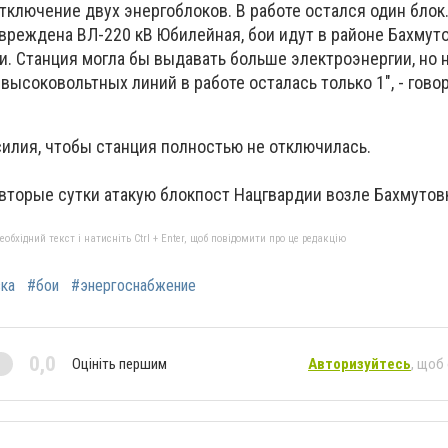
ключение двух энергоблоков. В работе остался один блок.
реждена ВЛ-220 кВ Юбилейная, бои идут в районе Бахмуто
и. Станция могла бы выдавать больше электроэнергии, но 
высоковольтных линий в работе осталась только 1", - гово
силия, чтобы станция полностью не отключилась.
вторые сутки атакую блокпост Нацгвардии возле Бахмутов
бхідний текст і натисніть Ctrl + Enter, щоб повідомити про це редакцію
ка
#бои
#энергоснабжение
0,0
Оцініть першим
Авторизуйтесь
, щоб