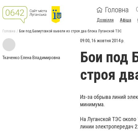
Головна
Дозвілля
Афіша
Головна
Бои под Бахмутовкой вывели из строя два блока Луганской ТЭС
09:00, 16 жовтня 2014 р.
Бои под 
Ткаченко Елена Владимировна
строя дв
Из-за обрыва линий эле
минимума.
На Луганской ТЭС около
линии электропередач 2