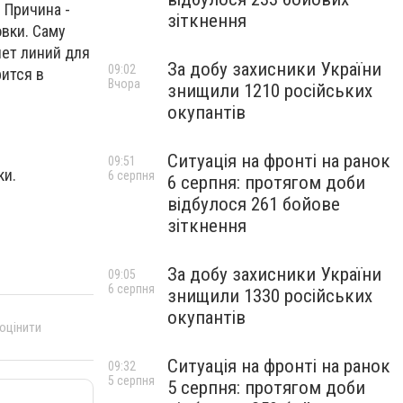
 Причина -
зіткнення
вки. Саму
нет линий для
За добу захисники України
09:02
рится в
Вчора
знищили 1210 російських
окупантів
Ситуація на фронті на ранок
09:51
ки.
6 серпня
6 серпня: протягом доби
відбулося 261 бойове
зіткнення
За добу захисники України
09:05
6 серпня
знищили 1330 російських
окупантів
 оцінити
Ситуація на фронті на ранок
09:32
5 серпня
5 серпня: протягом доби