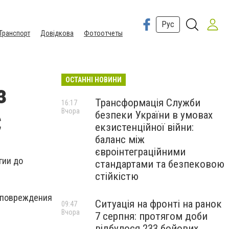
Рус
Транспорт
Довідкова
Фотоотчеты
ОСТАННІ НОВИНИ
з
Трансформація Служби
16:17
Вчора
безпеки України в умовах
С
екзистенційної війни:
баланс між
євроінтеграційними
гии до
стандартами та безпековою
стійкістю
а повреждения
Ситуація на фронті на ранок
09:47
Вчора
7 серпня: протягом доби
відбулося 233 бойових