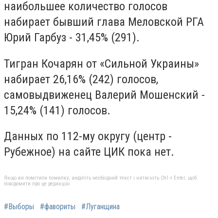
наибольшее количество голосов
набирает бывший глава Меловской РГА
Юрий Гарбуз - 31,45% (291).
Тигран Кочарян от «Сильной Украины»
набирает 26,16% (242) голосов,
самовыдвиженец Валерий Мошенский -
15,24% (141) голосов.
Данных по 112-му округу (центр -
Рубежное) на сайте ЦИК пока нет.
Якщо ви помітили помилку, виділіть необхідний текст і натисніть Ctrl + Enter, щоб
повідомити про це редакцію
#Выборы
#фавориты
#Луганщина