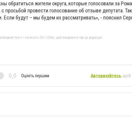
ны обратиться жители округа, которые голосовали за Ром
 с просьбой провести голосование об отзыве депутата. Та
. Если будут – мы будем их рассматривать», - пояснил Сер
бхідний текст і натисніть Ctrl + Enter, щоб повідомити про це редакцію
0,0
Оцініть першим
Авторизуйтесь
, щоб