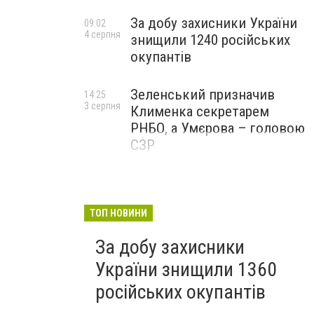
За добу захисники України
09:02
4 серпня
знищили 1240 російських
окупантів
Зеленський призначив
14:25
3 серпня
Клименка секретарем
РНБО, а Умєрова – головою
СЗР
ТОП НОВИНИ
За добу захисники
України знищили 1360
російських окупантів