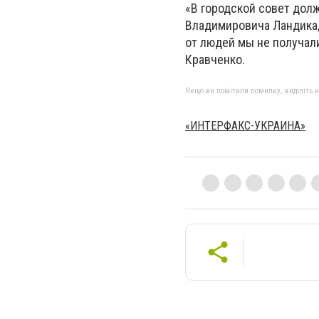
«В городской совет долж
Владимировича Ландика,
от людей мы не получали
Кравченко.
Якщо ви помітили помилку, виділіть нео
«ИНТЕРФАКС-УКРАИНА»