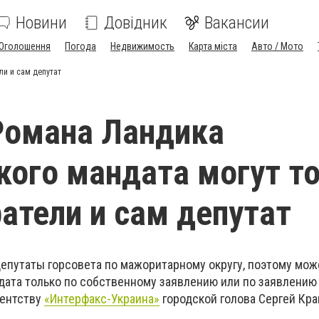
Новини
Довідник
Вакансии
Оголошення
Погода
Недвижимость
Карта міста
Авто / Мото
ли и сам депутат
Романа Ландика
кого мандата могут т
ратели и сам депутат
депутаты горсовета по мажоритарному округу, поэтому мож
дата только по собственному заявлению или по заявлению
гентству
«Интерфакс-Украина»
городской голова Сергей Кра