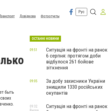
Рус
Транспорт
Довідкова
Фотоотчеты
ОСТАННІ НОВИНИ
Ситуація на фронті на ранок
09:51
6 серпня: протягом доби
олько
відбулося 261 бойове
зіткнення
За добу захисники України
09:05
знищили 1330 російських
ет быть
окупантів
 своих
вченко.
Ситуація на фронті на ранок
09:32
Вчора