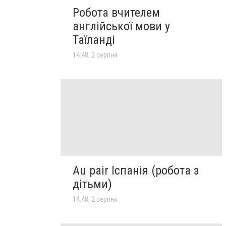
Робота вчителем
англійської мови у
Таїланді
14:48, 2 серпня
Au pair Іспанія (робота з
дітьми)
14:48, 2 серпня