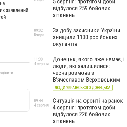
5 серпня: протягом доби
ана
відбулося 259 бойових
ких заявлений
зіткнень
гей
За добу захисники України
09:02
Вчора
знищили 1130 російських
окупантів
Донецьк, якого вже немає, і
11:30
4 серпня
люди, які залишилися:
чесна розмова з
 оцінити
В’ячеславом Верховським
ЛЮДИ УКРАЇНСЬКОГО ДОНЕЦЬКА
Ситуація на фронті на ранок
09:44
4 серпня
4 серпня: протягом доби
відбулося 226 бойових
зіткнень