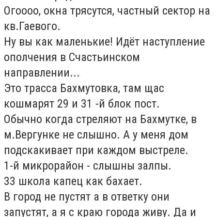
Огоооо, окна трясутся, частный сектор на
кв.Гаевого.
Ну вы как маленькие! Идёт наступление
ополчения в Счастьинском
направлении...
Это трасса Бахмутовка, там щас
кошмарят 29 и 31 -й блок пост.
Обычно когда стреляют на Бахмутке, в
м.Вергунке не слышно. А у меня дом
подскакивает при каждом выстреле.
1-й микрорайон - слышны залпы.
33 школа капец как бахает.
В город не пустят а в ответку они
запустят, а я с краю города живу. Да и