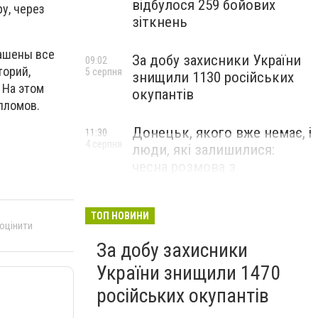
відбулося 259 бойових
у, через
зіткнень
лашены все
За добу захисники України
09:02
торий,
5 серпня
знищили 1130 російських
 На этом
окупантів
пломов.
Донецьк, якого вже немає, і
11:30
4 серпня
люди, які залишилися:
чесна розмова з
В’ячеславом Верховським
ЛЮДИ УКРАЇНСЬКОГО ДОНЕЦЬКА
ТОП НОВИНИ
 оцінити
За добу захисники
України знищили 1470
російських окупантів