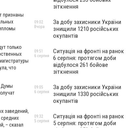
зіткнення
ут признаны
За добу захисники України
ельных
09:02
Вчора
знищили 1210 російських
дипломы
окупантів
дут только
Ситуація на фронті на ранок
09:51
арственных
6 серпня
6 серпня: протягом доби
 магистратуры
відбулося 261 бойове
ла, что
зіткнення
й Думы
За добу захисники України
09:05
6 серпня
получат
знищили 1330 російських
окупантів
х заведений,
Ситуація на фронті на ранок
09:32
 средних
5 серпня
5 серпня: протягом доби
, – сказал