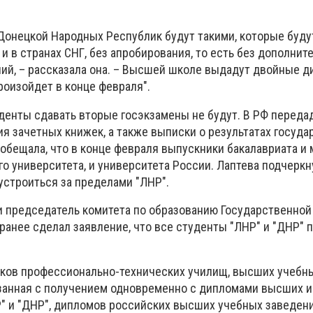
 Донецкой Народных Республик будут такими, которые буд
 в странах СНГ, без апробирования, то есть без дополнит
ий, – рассказала она. – Высшей школе выдадут двойные 
роизойдет в конце февраля".
денты сдавать вторые госэкзамены не будут. В РФ переда
я зачетных книжек, а также выписки о результатах госуд
ообещала, что в конце февраля выпускники бакалавриата и
о университета, и университета России. Лаптева подчеркну
устроиться за пределами "ЛНР".
 председатель комитета по образованию Государственно
ранее сделал заявление, что все студенты "ЛНР" и "ДНР" 
иков профессионально-технических училищ, высших учебны
язанная с получением одновременно с дипломами высших и
" и "ДНР", дипломов российских высших учебных заведений