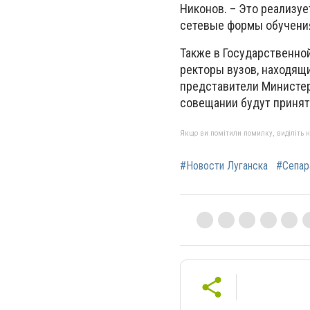
Никонов. – Это реализуе
сетевые формы обучени
Также в Государственно
ректоры вузов, находящ
представители Министер
совещании будут принят
Якщо ви помітили помилку, виділіть нео
#Новости Луганска
#Сепар