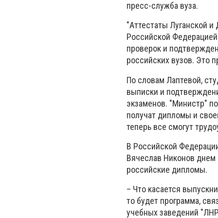
пресс-служба вуза.
"Аттестаты Луганской и
Российской Федерацией и
проверок и подтвержден
российских вузов. Это п
По словам Лаптевой, сту
выписки и подтверждени
экзаменов. "Министр" п
получат дипломы и своег
теперь все смогут трудо
В Российской Федерации
Вячеслав Никонов днем 
российские дипломы.
– Что касается выпускн
то будет программа, св
учебных заведений "ЛНР