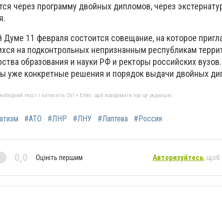
тся через программу двойных дипломов, через экстернатур
я.
й Думе 11 февраля состоится совещание, на которое приг
ихся на подконтрольных непризнанным республикам терри
ства образования и науки РФ и ректоры российских вузов.
ы уже конкретные решения и порядок выдачи двойных ди
бхідний текст і натисніть Ctrl + Enter, щоб повідомити про це редакцію
атизм
#АТО
#ЛНР
#ЛНУ
#Лаптева
#Россия
0,0
Оцініть першим
Авторизуйтесь
, щоб