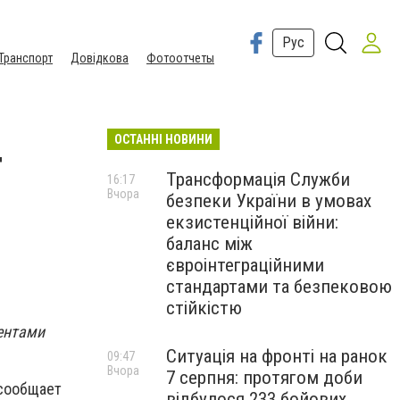
Рус
Транспорт
Довідкова
Фотоотчеты
ОСТАННІ НОВИНИ
т
Трансформація Служби
16:17
Вчора
безпеки України в умовах
екзистенційної війни:
баланс між
євроінтеграційними
стандартами та безпековою
стійкістю
дентами
Ситуація на фронті на ранок
09:47
Вчора
7 серпня: протягом доби
 сообщает
відбулося 233 бойових