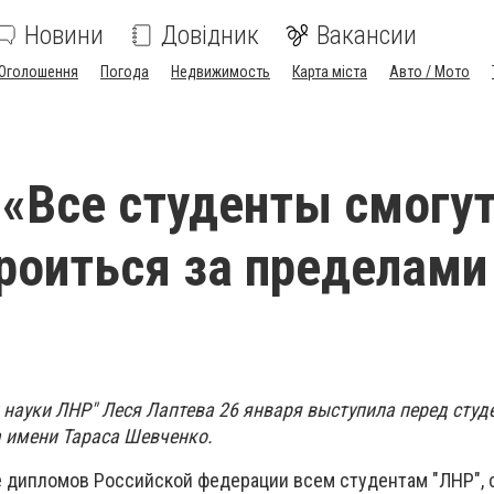
Новини
Довідник
Вакансии
Оголошення
Погода
Недвижимость
Карта міста
Авто / Мото
 «Все студенты смогу
роиться за пределами
 науки ЛНР" Леся Лаптева 26 января выступила перед сту
а имени Тараса Шевченко.
е дипломов Российской федерации всем студентам "ЛНР",