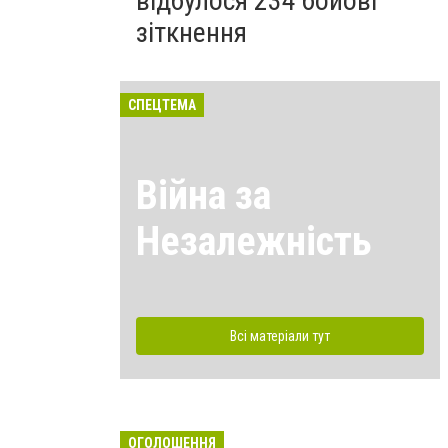
відбулося 234 бойові
зіткнення
СПЕЦТЕМА
Війна за
Незалежність
Всі матеріали тут
ОГОЛОШЕННЯ