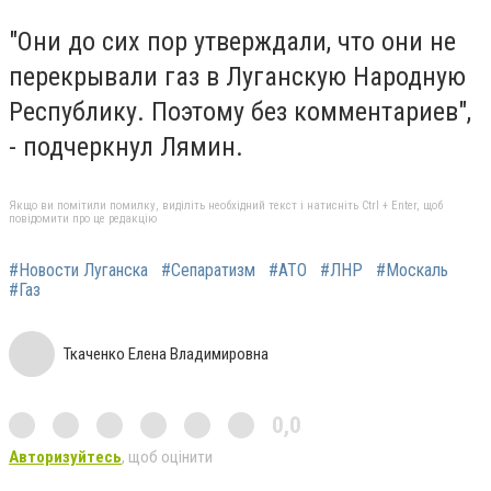
"Они до сих пор утверждали, что они не
перекрывали газ в Луганскую Народную
Республику. Поэтому без комментариев",
- подчеркнул Лямин.
Якщо ви помітили помилку, виділіть необхідний текст і натисніть Ctrl + Enter, щоб
повідомити про це редакцію
#Новости Луганска
#Сепаратизм
#АТО
#ЛНР
#Москаль
#Газ
Ткаченко Елена Владимировна
0,0
Авторизуйтесь
, щоб оцінити