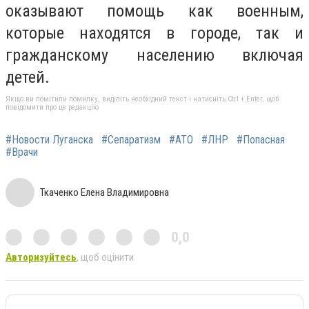
оказывают помощь как военным,
которые находятся в городе, так и
гражданскому населению включая
детей.
Якщо ви помітили помилку, виділіть необхідний текст і натисніть Ctrl + Enter, щоб
повідомити про це редакцію
#Новости Луганска
#Сепаратизм
#АТО
#ЛНР
#Попасная
#Врачи
Ткаченко Елена Владимировна
0,0
Авторизуйтесь
, щоб оцінити