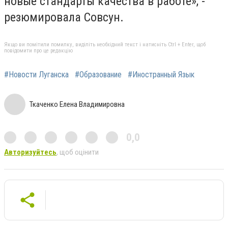
новые стандарты качества в работе», -
резюмировала Совсун.
Якщо ви помітили помилку, виділіть необхідний текст і натисніть Ctrl + Enter, щоб
повідомити про це редакцію
#Новости Луганска
#Образование
#Иностранный Язык
Ткаченко Елена Владимировна
0,0
Авторизуйтесь
, щоб оцінити