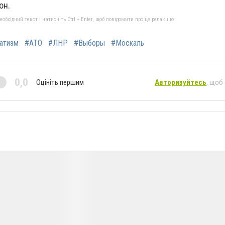
он.
бхідний текст і натисніть Ctrl + Enter, щоб повідомити про це редакцію
атизм
#АТО
#ЛНР
#Выборы
#Москаль
0,0
Оцініть першим
Авторизуйтесь
, щоб