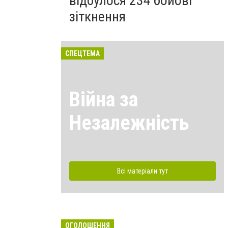
відбулося 234 бойові
зіткнення
СПЕЦТЕМА
Війна за
Незалежність
Всі матеріали тут
ОГОЛОШЕННЯ