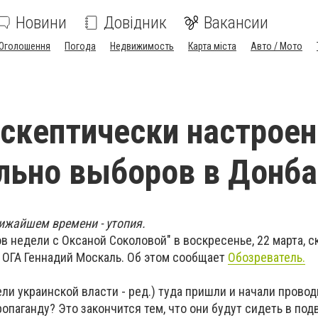
Новини
Довідник
Вакансии
Оголошення
Погода
Недвижимость
Карта міста
Авто / Мото
скептически настроен
льно выборов в Донба
ижайшем времени - утопия.
в недели с Оксаной Соколовой" в воскресенье, 22 марта, с
 ОГА Геннадий Москаль. Об этом сообщает
Обозреватель.
ли украинской власти - ред.) туда пришли и начали провод
опаганду? Это закончится тем, что они будут сидеть в по