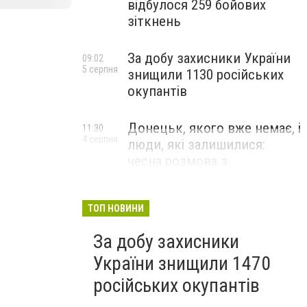
відбулося 259 бойових
зіткнень
За добу захисники України
09:02
5 серпня
знищили 1130 російських
окупантів
Донецьк, якого вже немає, і
11:30
4 серпня
люди, які залишилися:
чесна розмова з
В’ячеславом Верховським
ЛЮДИ УКРАЇНСЬКОГО ДОНЕЦЬКА
ТОП НОВИНИ
За добу захисники
України знищили 1470
російських окупантів