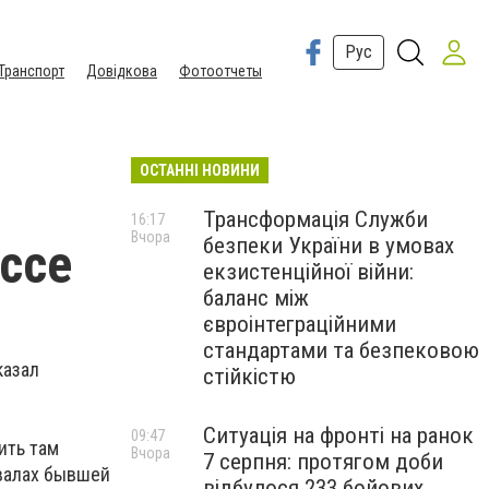
Рус
Транспорт
Довідкова
Фотоотчеты
ОСТАННІ НОВИНИ
Трансформація Служби
16:17
Вчора
безпеки України в умовах
ссе
екзистенційної війни:
баланс між
євроінтеграційними
стандартами та безпековою
казал
стійкістю
Ситуація на фронті на ранок
09:47
ить там
Вчора
7 серпня: протягом доби
двалах бывшей
відбулося 233 бойових