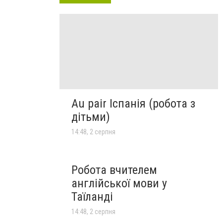
Au pair Іспанія (робота з
дітьми)
14:48, 2 серпня
Робота вчителем
англійської мови у
Таїланді
14:48, 2 серпня