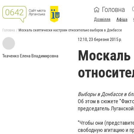
Головна
Дозвілля
Афіша
Головна
Москаль скептически настроен относительно выборов в Донбассе
12:10, 23 березня 2015 р.
Москаль 
Ткаченко Елена Владимировна
относите
Выборы в Донбассе в бл
Об этом в сюжете "Факто
председатель Луганской
"Чтобы они (представите
свободную агитацию и пр