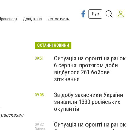
Рус
Транспорт
Довідкова
Фотоотчеты
ОСТАННІ НОВИНИ
Ситуація на фронті на ранок
09:51
6 серпня: протягом доби
відбулося 261 бойове
зіткнення
За добу захисники України
09:05
знищили 1330 російських
а
окупантів
 рассказал
Ситуація на фронті на ранок
09:32
Вчора