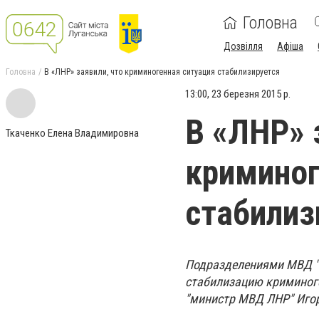
Головна
Дозвілля
Афіша
Головна
В «ЛНР» заявили, что криминогенная ситуация стабилизируется
13:00, 23 березня 2015 р.
В «ЛНР» 
Ткаченко Елена Владимировна
криминог
стабилиз
Подразделениями МВД "
стабилизацию криминоге
"министр МВД ЛНР" Игор