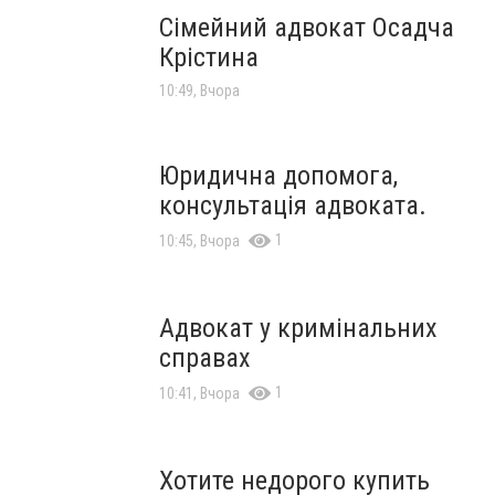
Сімейний адвокат Осадча
Крістина
10:49, Вчора
Юридична допомога,
консультація адвоката.
1
10:45, Вчора
Адвокат у кримінальних
справах
1
10:41, Вчора
Хотите недорого купить