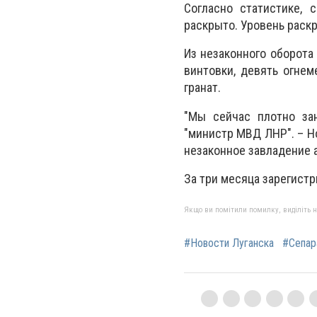
Согласно статистике, 
раскрыто. Уровень раск
Из незаконного оборота 
винтовки, девять огнем
гранат.
"Мы сейчас плотно за
"министр МВД ЛНР". – Но
незаконное завладение 
За три месяца зарегистр
Якщо ви помітили помилку, виділіть нео
#Новости Луганска
#Сепар