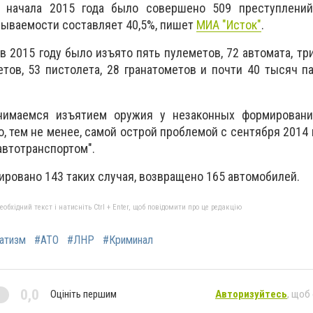
с начала 2015 года было совершено 509 преступлений
рываемости составляет 40,5%, пишет
МИА "Исток"
.
в 2015 году было изъято пять пулеметов, 72 автомата, тр
етов, 53 пистолета, 28 гранатометов и почти 40 тысяч п
нимаемся изъятием оружия у незаконных формировани
, тем не менее, самой острой проблемой с сентября 2014 
автотранспортом".
ировано 143 таких случая, возвращено 165 автомобилей.
бхідний текст і натисніть Ctrl + Enter, щоб повідомити про це редакцію
атизм
#АТО
#ЛНР
#Криминал
0,0
Оцініть першим
Авторизуйтесь
, щоб