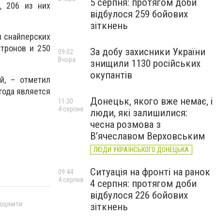
5 серпня: протягом доби
, 206 из них
відбулося 259 бойових
зіткнень
и снайперских
атронов и 250
За добу захисники України
09:02
Вчора
знищили 1130 російських
окупантів
й, – отметил
года является
Донецьк, якого вже немає, і
11:30
4 серпня
люди, які залишилися:
чесна розмова з
В’ячеславом Верховським
ЛЮДИ УКРАЇНСЬКОГО ДОНЕЦЬКА
Ситуація на фронті на ранок
09:44
4 серпня
4 серпня: протягом доби
відбулося 226 бойових
 оцінити
зіткнень