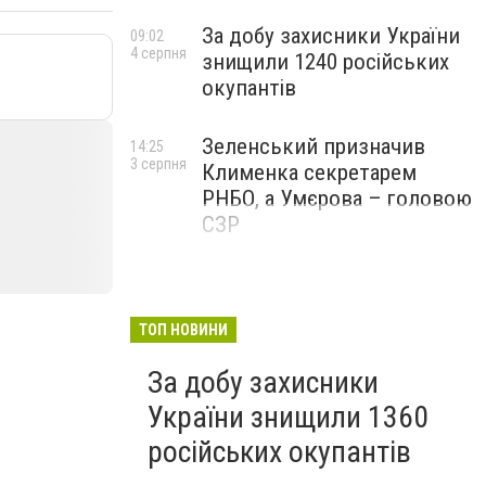
За добу захисники України
09:02
4 серпня
знищили 1240 російських
окупантів
Зеленський призначив
14:25
3 серпня
Клименка секретарем
РНБО, а Умєрова – головою
СЗР
ТОП НОВИНИ
За добу захисники
України знищили 1360
російських окупантів