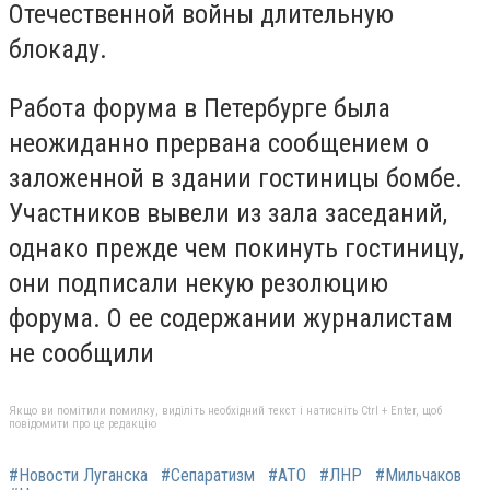
Отечественной войны длительную
блокаду.
Работа форума в Петербурге была
неожиданно прервана сообщением о
заложенной в здании гостиницы бомбе.
Участников вывели из зала заседаний,
однако прежде чем покинуть гостиницу,
они подписали некую резолюцию
форума. О ее содержании журналистам
не сообщили
Якщо ви помітили помилку, виділіть необхідний текст і натисніть Ctrl + Enter, щоб
повідомити про це редакцію
#Новости Луганска
#Сепаратизм
#АТО
#ЛНР
#Мильчаков