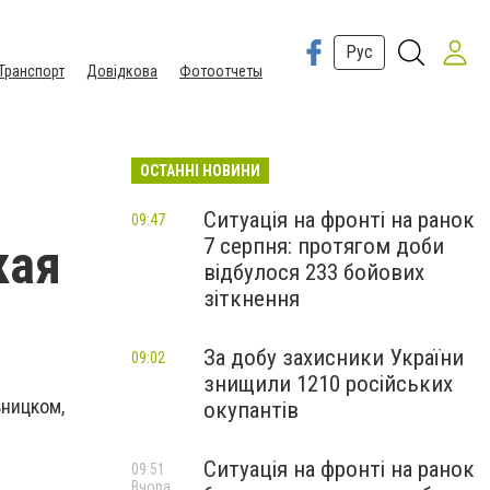
Рус
Транспорт
Довідкова
Фотоотчеты
ОСТАННІ НОВИНИ
Ситуація на фронті на ранок
09:47
7 серпня: протягом доби
кая
відбулося 233 бойових
зіткнення
За добу захисники України
09:02
знищили 1210 російських
ьницком,
окупантів
Ситуація на фронті на ранок
09:51
Вчора