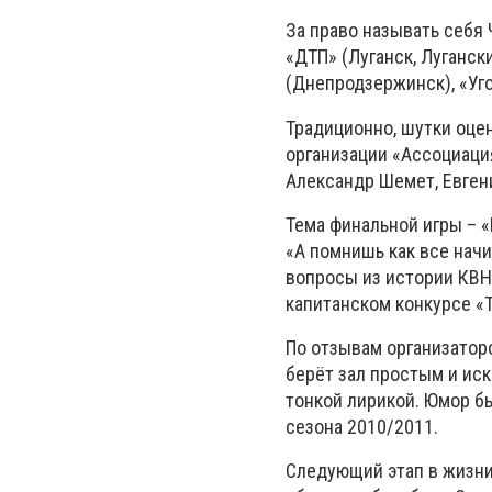
За право называть себя
«ДТП» (Луганск, Луганск
(Днепродзержинск), «Уг
Традиционно, шутки оце
организации «Ассоциация
Александр Шемет, Евген
Тема финальной игры – 
«А помнишь как все начи
вопросы из истории КВН
капитанском конкурсе «
По отзывам организаторо
берёт зал простым и ис
тонкой лирикой. Юмор б
сезона 2010/2011.
Следующий этап в жизни