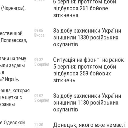
6 серпня: протягом доби
відбулося 261 бойове
(Чернигов),
зіткнення
За добу захисники України
09:05
щественной
Вчора
знищили 1330 російських
 Поплавская,
окупантів
твии на тему
Ситуація на фронті на ранок
09:32
5 серпня
были заданы
5 серпня: протягом доби
 в
відбулося 259 бойових
? Игра!».
зіткнень
анда, которая
За добу захисники України
09:02
ые шутки с
5 серпня
знищили 1130 російських
Украины
окупантів
ке Одесской
Донецьк, якого вже немає, і
11:30