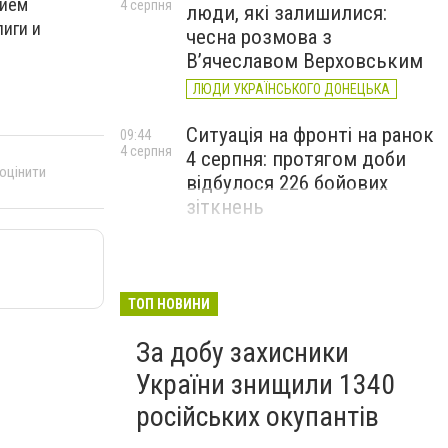
тием
4 серпня
люди, які залишилися:
иги и
чесна розмова з
В’ячеславом Верховським
ЛЮДИ УКРАЇНСЬКОГО ДОНЕЦЬКА
Ситуація на фронті на ранок
09:44
4 серпня
4 серпня: протягом доби
 оцінити
відбулося 226 бойових
зіткнень
ТОП НОВИНИ
За добу захисники
України знищили 1340
російських окупантів