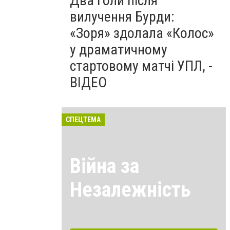
Два голи після
вилучення Бурди:
«Зоря» здолала «Колос»
у драматичному
стартовому матчі УПЛ, -
ВІДЕО
СПЕЦТЕМА
Війна за
Незалежність