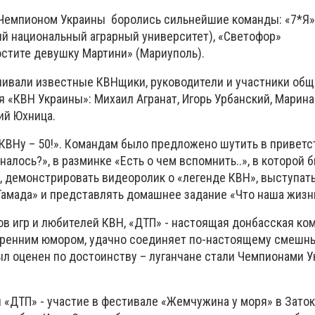
 Чемпионом Украины боролись сильнейшие команды: «7*Я» 
ий национальный аграрный университет), «Светофор»
остите девушку Мартини» (Мариуполь).
нивали известные КВНщики, руководители и участники об
 «КВН Украины»: Михаил Агранат, Игорь Урбанский, Марина
ий Юхница.
«КВНу – 50!». Командам было предложено шутить в приветс
налось?», в разминке «Есть о чем вспомнить..», в которой 
, демонстрировать видеоролик о «легенде КВН», выступать
Тамада» и представлять домашнее задание «Что наша жизнь
в игр и любителей КВН, «ДТП» - настоящая донбасская ком
кренним юмором, удачно соединяет по-настоящему смешн
ыл оценен по достоинству – луганчане стали Чемпионами 
 «ДТП» - участие в фестивале «Жемчужина у моря» в Зато