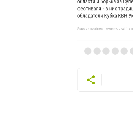
области и борьба за Су
фестиваля - в них трад
обладатели Кубка КВН У
Якщо ви помітили помилку, виділіть нео