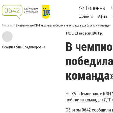
Головна
Дозвілля
Афіша
Головна
В чемпионате КВН Украины победила «настоящая донбасская команда»
14:00, 21 вересня 2011 р.
В чемпио
Осадчая Яна Владимировна
победила
команда
На ХVII Чемпионате КВН 
победила команда «ДТП» 
Об этом 0642
сообщили в