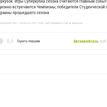
перкубок. Игры Суперкубка сезона считаются главным собы
иционно встречаются Чемпионы, победители Студенческой л
краины прошедшего сезона
бхідний текст і натисніть Ctrl + Enter, щоб повідомити про це редакцію
0,0
Оцініть першим
Авторизуйтесь
, щоб